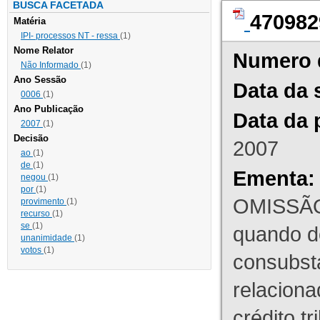
BUSCA FACETADA
470982
Matéria
IPI- processos NT - ressa
(1)
Nome Relator
Numero 
Não Informado
(1)
Ano Sessão
Data da 
0006
(1)
Ano Publicação
Data da 
2007
(1)
Decisão
2007
ao
(1)
de
(1)
Ementa:
negou
(1)
por
(1)
OMISSÃO
provimento
(1)
recurso
(1)
se
(1)
quando d
unanimidade
(1)
votos
(1)
consubst
relaciona
crédito tr