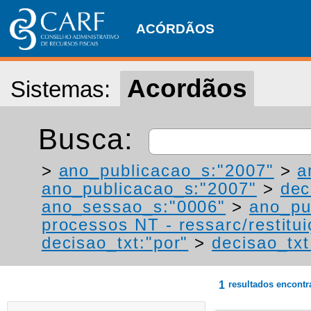
ACÓRDÃOS
Acordãos
Sistemas:
Busca:
>
ano_publicacao_s:"2007"
>
a
ano_publicacao_s:"2007"
>
dec
ano_sessao_s:"0006"
>
ano_pu
processos NT - ressarc/restituiç
decisao_txt:"por"
>
decisao_txt
1
resultados encont