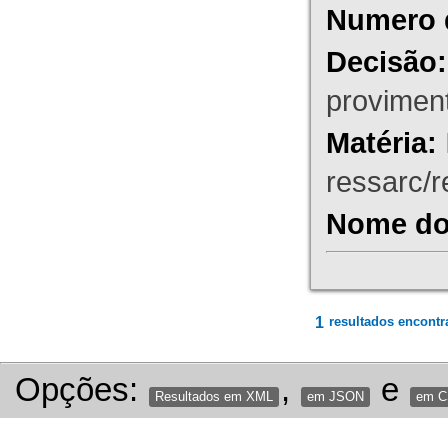
Numero 
Decisão:
proviment
Matéria:
ressarc/re
Nome do 
1
resultados encontr
Opções:
,
e
Resultados em XML
em JSON
em 