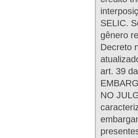
interpos
SELIC. S
gênero re
Decreto n
atualizad
art. 39 d
EMBARG
NO JULG
caracteri
embargant
presente