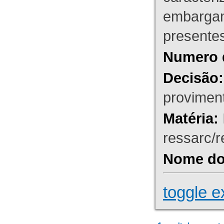
embargant
presente
Numero 
Decisão:
proviment
Matéria:
ressarc/re
Nome do 
toggle e