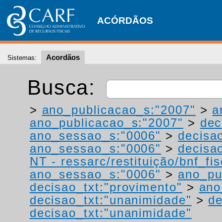
ACÓRDÃOS
Acordãos
Sistemas:
Busca:
>
ano_publicacao_s:"2007"
>
a
ano_publicacao_s:"2007"
>
dec
ano_sessao_s:"0006"
>
decisa
ano_sessao_s:"0006"
>
decisao
NT - ressarc/restituição/bnf_fis
ano_sessao_s:"0006"
>
ano_pu
decisao_txt:"provimento"
>
ano
decisao_txt:"unanimidade"
>
de
decisao_txt:"unanimidade"