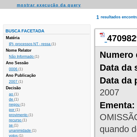
mostrar execução da query
1
resultados encont
BUSCA FACETADA
470982
Matéria
IPI- processos NT - ressa
(1)
Nome Relator
Numero 
Não Informado
(1)
Ano Sessão
Data da 
0006
(1)
Ano Publicação
Data da 
2007
(1)
Decisão
2007
ao
(1)
de
(1)
Ementa:
negou
(1)
por
(1)
OMISSÃO
provimento
(1)
recurso
(1)
se
(1)
quando d
unanimidade
(1)
votos
(1)