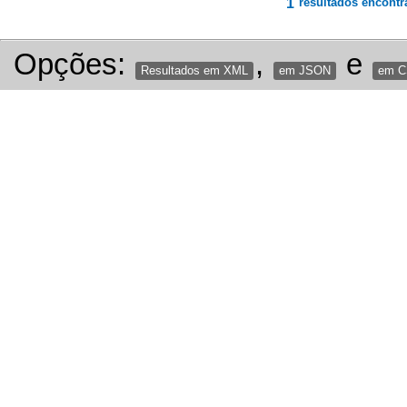
1
resultados encontr
Opções:
,
e
Resultados em XML
em JSON
em 