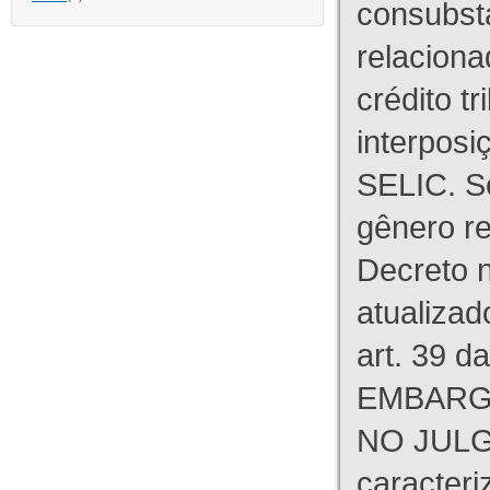
consubst
relaciona
crédito tr
interpos
SELIC. S
gênero re
Decreto n
atualizad
art. 39 d
EMBARG
NO JULG
caracteri