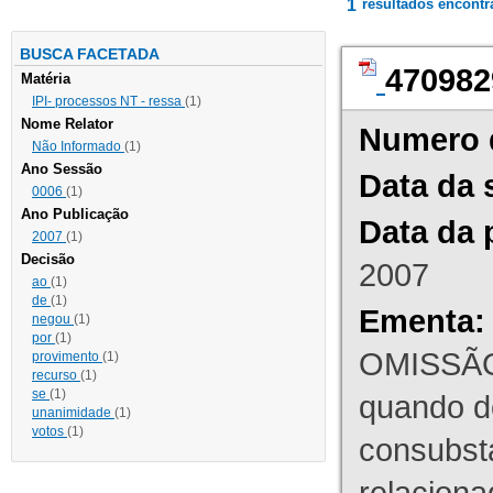
1
resultados encont
BUSCA FACETADA
470982
Matéria
IPI- processos NT - ressa
(1)
Nome Relator
Numero 
Não Informado
(1)
Ano Sessão
Data da 
0006
(1)
Ano Publicação
Data da 
2007
(1)
Decisão
2007
ao
(1)
de
(1)
Ementa:
negou
(1)
por
(1)
OMISSÃO
provimento
(1)
recurso
(1)
se
(1)
quando d
unanimidade
(1)
votos
(1)
consubst
relaciona