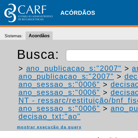
ACÓRDÃOS
Acordãos
Sistemas:
Busca:
>
ano_publicacao_s:"2007"
>
a
ano_publicacao_s:"2007"
>
dec
ano_sessao_s:"0006"
>
decisa
ano_sessao_s:"0006"
>
decisao
NT - ressarc/restituição/bnf_fis
ano_sessao_s:"0006"
>
ano_pu
decisao_txt:"ao"
mostrar execução da query