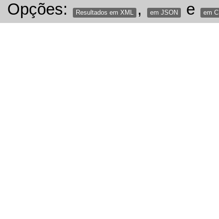
Opções:
,
e
Resultados em XML
em JSON
em 