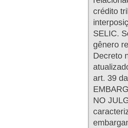
crédito tr
interpos
SELIC. S
gênero re
Decreto n
atualizad
art. 39 d
EMBARG
NO JULG
caracteri
embargant