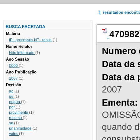
1
resultados encont
BUSCA FACETADA
470982
Matéria
IPI- processos NT - ressa
(1)
Nome Relator
Numero 
Não Informado
(1)
Ano Sessão
Data da 
0006
(1)
Ano Publicação
Data da 
2007
(1)
Decisão
2007
ao
(1)
de
(1)
Ementa:
negou
(1)
por
(1)
OMISSÃO
provimento
(1)
recurso
(1)
se
(1)
quando d
unanimidade
(1)
votos
(1)
consubst