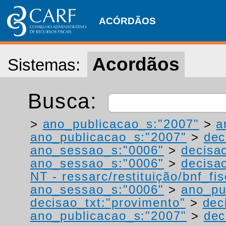
ACÓRDÃOS
Acordãos
Sistemas:
Busca:
>
ano_publicacao_s:"2007"
>
a
ano_publicacao_s:"2007"
>
dec
ano_sessao_s:"0006"
>
decisa
ano_sessao_s:"0006"
>
decisao
NT - ressarc/restituição/bnf_fis
ano_sessao_s:"0006"
>
ano_pu
decisao_txt:"provimento"
>
dec
ano_publicacao_s:"2007"
>
dec