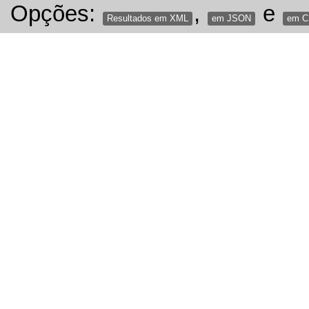
Opções:
,
e
Resultados em XML
em JSON
em 