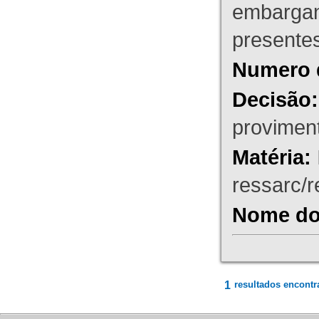
embargant
presente
Numero 
Decisão:
proviment
Matéria:
ressarc/re
Nome do 
1
resultados encontr