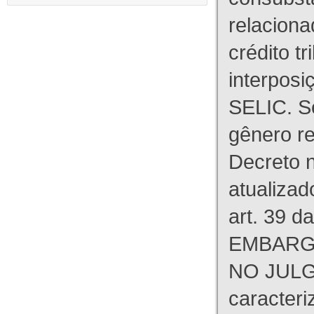
relaciona
crédito tr
interpos
SELIC. S
gênero re
Decreto n
atualizad
art. 39 d
EMBARG
NO JULG
caracteri