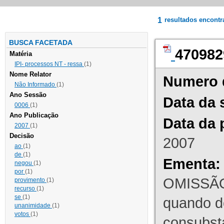
1
resultados encont
BUSCA FACETADA
470982
Matéria
IPI- processos NT - ressa
(1)
Nome Relator
Numero 
Não Informado
(1)
Ano Sessão
Data da 
0006
(1)
Ano Publicação
Data da 
2007
(1)
Decisão
2007
ao
(1)
de
(1)
Ementa:
negou
(1)
por
(1)
OMISSÃO
provimento
(1)
recurso
(1)
se
(1)
quando d
unanimidade
(1)
votos
(1)
consubst