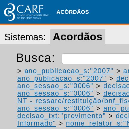
ACÓRDÃOS
Acordãos
Sistemas:
Busca:
>
ano_publicacao_s:"2007"
>
a
ano_publicacao_s:"2007"
>
dec
ano_sessao_s:"0006"
>
decisa
ano_sessao_s:"0006"
>
decisao
NT - ressarc/restituição/bnf_fis
ano_sessao_s:"0006"
>
ano_pu
decisao_txt:"provimento"
>
dec
Informado"
>
nome_relator_s:"