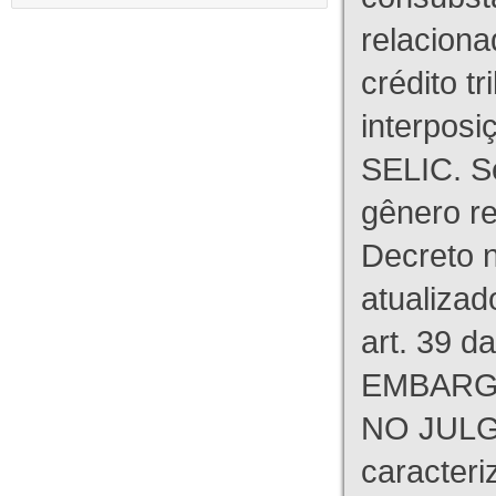
relaciona
crédito tr
interpos
SELIC. S
gênero re
Decreto n
atualizad
art. 39 d
EMBARG
NO JULG
caracteri