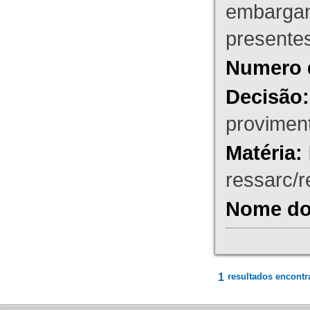
embargant
presente
Numero 
Decisão:
proviment
Matéria:
ressarc/re
Nome do 
1
resultados encontr