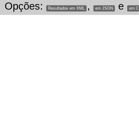
Opções:
,
e
Resultados em XML
em JSON
em 