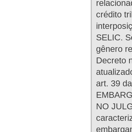
relaciona
crédito tr
interpos
SELIC. S
gênero re
Decreto n
atualizad
art. 39 d
EMBARG
NO JULG
caracteri
embargant