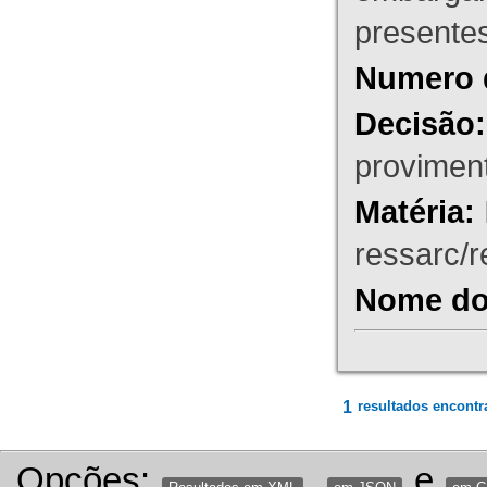
presente
Numero 
Decisão:
proviment
Matéria:
ressarc/re
Nome do 
1
resultados encontr
Opções:
,
e