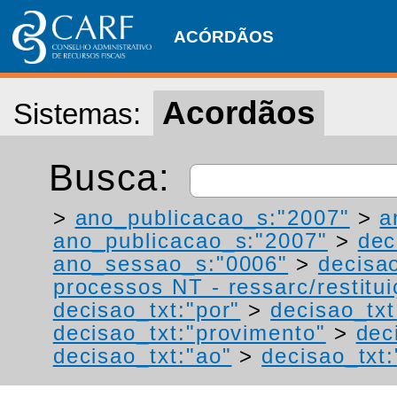
ACÓRDÃOS
Acordãos
Sistemas:
Busca:
>
ano_publicacao_s:"2007"
>
a
ano_publicacao_s:"2007"
>
dec
ano_sessao_s:"0006"
>
decisa
processos NT - ressarc/restituiç
decisao_txt:"por"
>
decisao_txt
decisao_txt:"provimento"
>
dec
decisao_txt:"ao"
>
decisao_txt