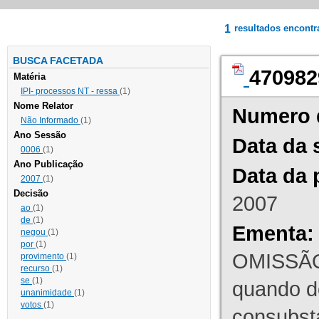
1
resultados encont
BUSCA FACETADA
470982
Matéria
IPI- processos NT - ressa
(1)
Nome Relator
Numero 
Não Informado
(1)
Ano Sessão
Data da 
0006
(1)
Ano Publicação
Data da 
2007
(1)
Decisão
2007
ao
(1)
de
(1)
Ementa:
negou
(1)
por
(1)
OMISSÃO
provimento
(1)
recurso
(1)
se
(1)
quando d
unanimidade
(1)
votos
(1)
consubst