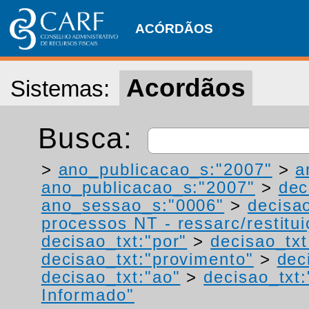
ACÓRDÃOS
Acordãos
Sistemas:
Busca:
>
ano_publicacao_s:"2007"
>
a
ano_publicacao_s:"2007"
>
dec
ano_sessao_s:"0006"
>
decisa
processos NT - ressarc/restituiç
decisao_txt:"por"
>
decisao_txt
decisao_txt:"provimento"
>
dec
decisao_txt:"ao"
>
decisao_txt
Informado"