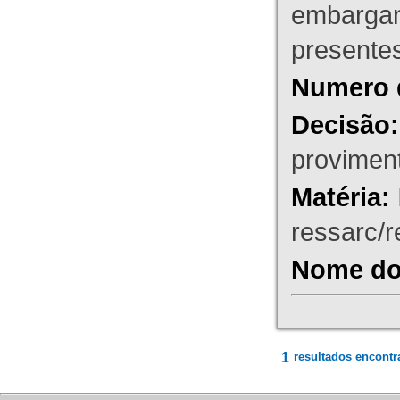
embargant
presente
Numero 
Decisão:
proviment
Matéria:
ressarc/re
Nome do 
1
resultados encontr