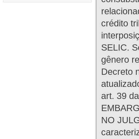
relaciona
crédito tr
interpos
SELIC. S
gênero re
Decreto n
atualizad
art. 39 d
EMBARG
NO JULG
caracteri