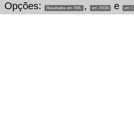
Opções:
,
e
Resultados em XML
em JSON
em 