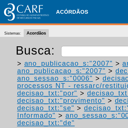
ACÓRDÃOS
Acordãos
Sistemas:
Busca:
>
ano_publicacao_s:"2007"
>
a
ano_publicacao_s:"2007"
>
dec
ano_sessao_s:"0006"
>
decisa
processos NT - ressarc/restituiç
decisao_txt:"por"
>
decisao_txt
decisao_txt:"provimento"
>
dec
decisao_txt:"se"
>
decisao_txt:
Informado"
>
ano_sessao_s:"0
decisao_txt:"de"