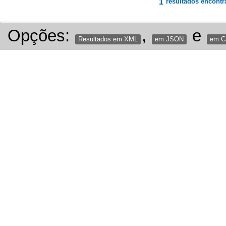
1
resultados encontr
Opções:
,
e
Resultados em XML
em JSON
em 