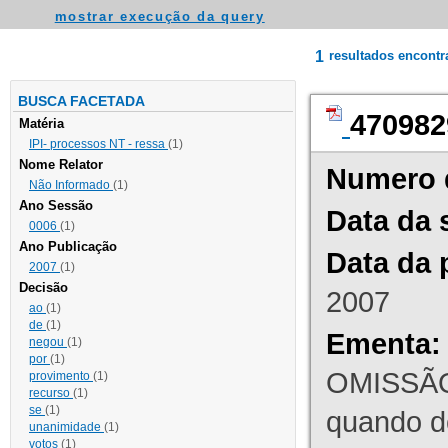
mostrar execução da query
1
resultados encont
BUSCA FACETADA
470982
Matéria
IPI- processos NT - ressa
(1)
Nome Relator
Numero 
Não Informado
(1)
Ano Sessão
Data da 
0006
(1)
Ano Publicação
Data da 
2007
(1)
Decisão
2007
ao
(1)
de
(1)
Ementa:
negou
(1)
por
(1)
OMISSÃO
provimento
(1)
recurso
(1)
se
(1)
quando d
unanimidade
(1)
votos
(1)