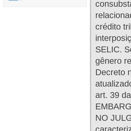
consubst
relaciona
crédito tr
interpos
SELIC. S
gênero re
Decreto n
atualizad
art. 39 d
EMBARG
NO JULG
caracteri