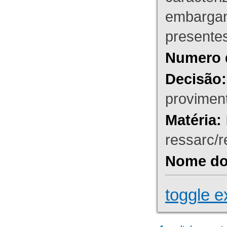
embargant
presente
Numero 
Decisão:
proviment
Matéria:
ressarc/re
Nome do 
toggle e