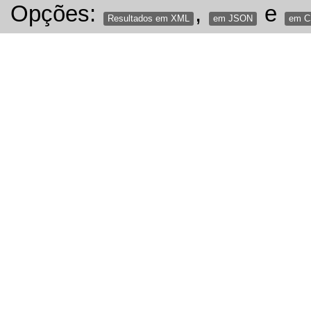
Opções:
,
e
Resultados em XML
em JSON
em 