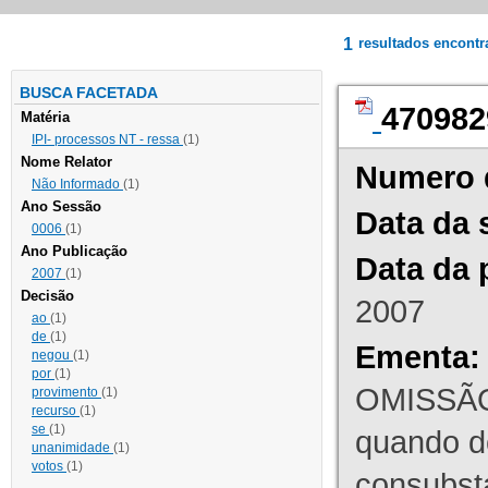
1
resultados encont
BUSCA FACETADA
470982
Matéria
IPI- processos NT - ressa
(1)
Nome Relator
Numero 
Não Informado
(1)
Ano Sessão
Data da 
0006
(1)
Ano Publicação
Data da 
2007
(1)
Decisão
2007
ao
(1)
de
(1)
Ementa:
negou
(1)
por
(1)
OMISSÃO
provimento
(1)
recurso
(1)
se
(1)
quando d
unanimidade
(1)
votos
(1)
consubst