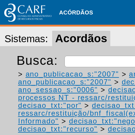
ACÓRDÃOS
Acordãos
Sistemas:
Busca:
>
ano_publicacao_s:"2007"
>
a
ano_publicacao_s:"2007"
>
dec
ano_sessao_s:"0006"
>
decisa
processos NT - ressarc/restituiç
decisao_txt:"por"
>
decisao_txt
ressarc/restituição/bnf_fiscal(ex
Informado"
>
decisao_txt:"neg
decisao_txt:"recurso"
>
decisa