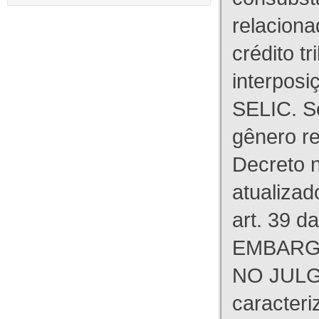
relaciona
crédito tr
interpos
SELIC. S
gênero re
Decreto n
atualizad
art. 39 d
EMBARG
NO JULG
caracteri