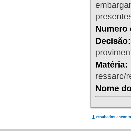
embargant
presente
Numero 
Decisão:
proviment
Matéria:
ressarc/re
Nome do 
1
resultados encontr