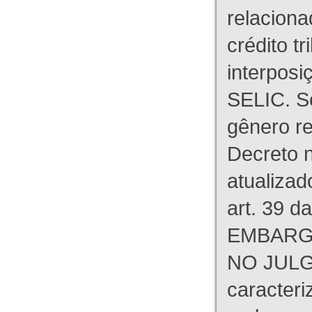
relaciona
crédito tr
interpos
SELIC. S
gênero re
Decreto n
atualizad
art. 39 d
EMBARG
NO JULG
caracteri