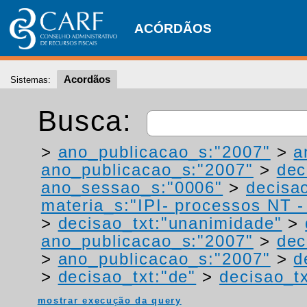
ACÓRDÃOS
Acordãos
Sistemas:
Busca:
>
ano_publicacao_s:"2007"
>
a
ano_publicacao_s:"2007"
>
dec
ano_sessao_s:"0006"
>
decisao
materia_s:"IPI- processos NT - r
>
decisao_txt:"unanimidade"
>
ano_publicacao_s:"2007"
>
dec
>
ano_publicacao_s:"2007"
>
d
>
decisao_txt:"de"
>
decisao_tx
mostrar execução da query