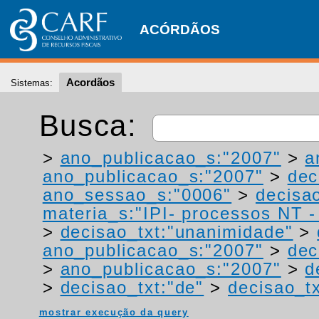
ACÓRDÃOS
Acordãos
Sistemas:
Busca:
>
ano_publicacao_s:"2007"
>
a
ano_publicacao_s:"2007"
>
dec
ano_sessao_s:"0006"
>
decisao
materia_s:"IPI- processos NT - r
>
decisao_txt:"unanimidade"
>
ano_publicacao_s:"2007"
>
dec
>
ano_publicacao_s:"2007"
>
d
>
decisao_txt:"de"
>
decisao_tx
mostrar execução da query