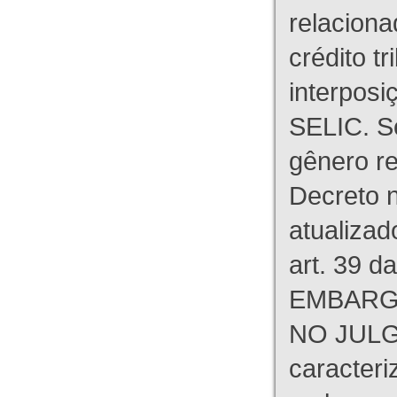
relaciona
crédito tr
interpos
SELIC. S
gênero re
Decreto n
atualizad
art. 39 d
EMBARG
NO JULG
caracteri