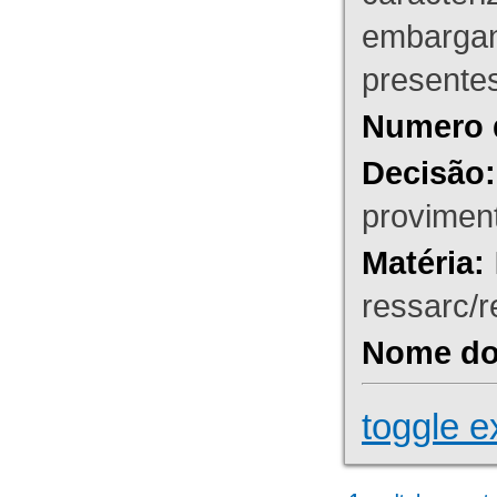
embargant
presente
Numero 
Decisão:
proviment
Matéria:
ressarc/re
Nome do 
toggle e