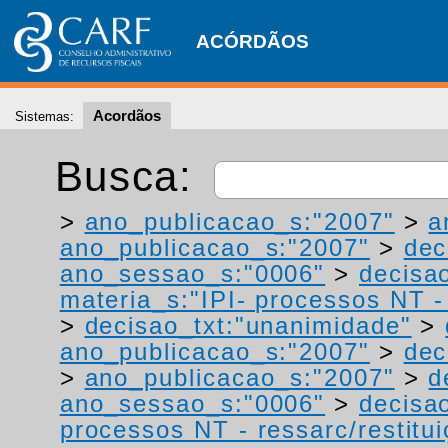
ACÓRDÃOS
Acordãos
Sistemas:
Busca:
>
ano_publicacao_s:"2007"
>
a
ano_publicacao_s:"2007"
>
dec
ano_sessao_s:"0006"
>
decisao
materia_s:"IPI- processos NT - r
>
decisao_txt:"unanimidade"
>
ano_publicacao_s:"2007"
>
dec
>
ano_publicacao_s:"2007"
>
d
ano_sessao_s:"0006"
>
decisao
processos NT - ressarc/restituiç