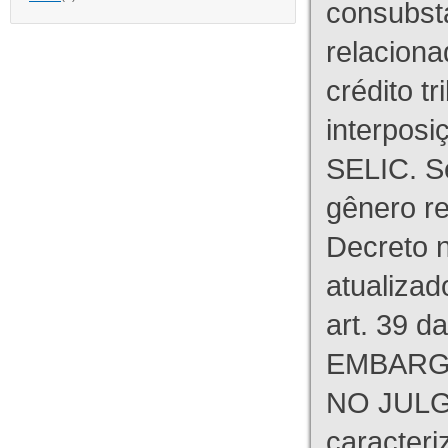
consubst
relaciona
crédito tr
interpos
SELIC. S
gênero re
Decreto n
atualizad
art. 39 d
EMBARG
NO JULG
caracteri