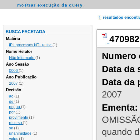
mostrar execução da query
1
resultados encont
BUSCA FACETADA
470982
Matéria
IPI- processos NT - ressa
(1)
Nome Relator
Numero 
Não Informado
(1)
Ano Sessão
Data da 
0006
(1)
Ano Publicação
Data da 
2007
(1)
Decisão
2007
ao
(1)
de
(1)
Ementa:
negou
(1)
por
(1)
OMISSÃO
provimento
(1)
recurso
(1)
se
(1)
quando d
unanimidade
(1)
votos
(1)