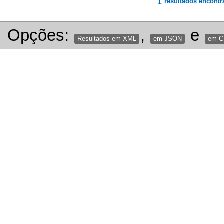
1
resultados encontr
Opções:
,
e
Resultados em XML
em JSON
em 