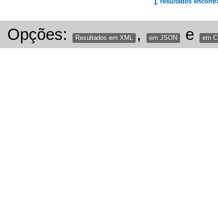
1
resultados encontr
Opções:
,
e
Resultados em XML
em JSON
em 