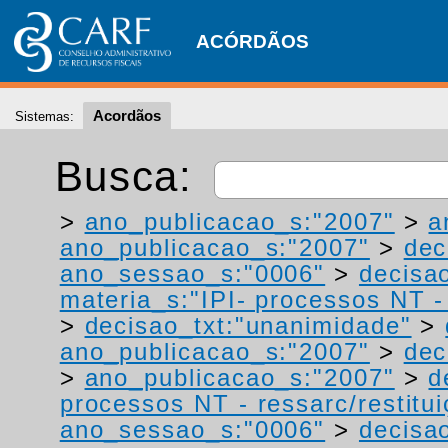
ACÓRDÃOS
Acordãos
Sistemas:
Busca:
>
ano_publicacao_s:"2007"
>
a
ano_publicacao_s:"2007"
>
dec
ano_sessao_s:"0006"
>
decisao
materia_s:"IPI- processos NT - r
>
decisao_txt:"unanimidade"
>
ano_publicacao_s:"2007"
>
dec
>
ano_publicacao_s:"2007"
>
d
processos NT - ressarc/restituiç
ano_sessao_s:"0006"
>
decisa