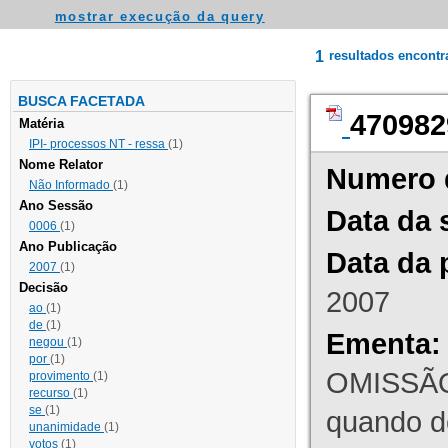
mostrar execução da query
1
resultados encont
BUSCA FACETADA
470982
Matéria
IPI- processos NT - ressa
(1)
Nome Relator
Numero 
Não Informado
(1)
Ano Sessão
Data da 
0006
(1)
Ano Publicação
Data da 
2007
(1)
Decisão
2007
ao
(1)
de
(1)
Ementa:
negou
(1)
por
(1)
OMISSÃO
provimento
(1)
recurso
(1)
se
(1)
quando d
unanimidade
(1)
votos
(1)