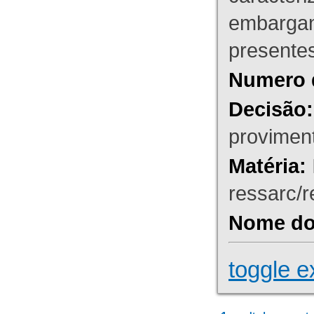
embargant
presente
Numero 
Decisão:
proviment
Matéria:
ressarc/re
Nome do 
toggle e