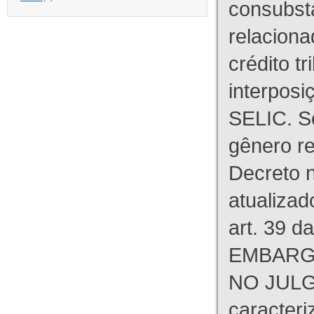
consubst
relaciona
crédito tr
interpos
SELIC. S
gênero re
Decreto n
atualizad
art. 39 d
EMBARG
NO JULG
caracteri