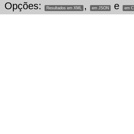
Opções:
,
e
Resultados em XML
em JSON
em 