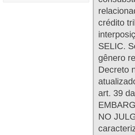
relaciona
crédito tr
interpos
SELIC. S
gênero re
Decreto n
atualizad
art. 39 d
EMBARG
NO JULG
caracteri