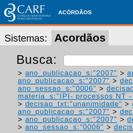
ACÓRDÃOS
Acordãos
Sistemas:
Busca:
>
ano_publicacao_s:"2007"
>
a
ano_publicacao_s:"2007"
>
dec
ano_sessao_s:"0006"
>
decisao
materia_s:"IPI- processos NT - r
>
decisao_txt:"unanimidade"
>
ano_publicacao_s:"2007"
>
dec
>
ano_publicacao_s:"2007"
>
d
>
ano_sessao_s:"0006"
>
decis