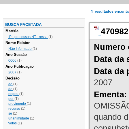
1
resultados encont
BUSCA FACETADA
470982
Matéria
IPI- processos NT - ressa
(1)
Nome Relator
Numero 
Não Informado
(1)
Ano Sessão
Data da 
0006
(1)
Ano Publicação
Data da 
2007
(1)
Decisão
2007
ao
(1)
de
(1)
Ementa:
negou
(1)
por
(1)
OMISSÃO
provimento
(1)
recurso
(1)
se
(1)
quando d
unanimidade
(1)
votos
(1)
consubst