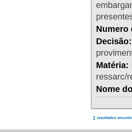
embargant
presente
Numero 
Decisão:
proviment
Matéria:
ressarc/re
Nome do 
1
resultados encontr