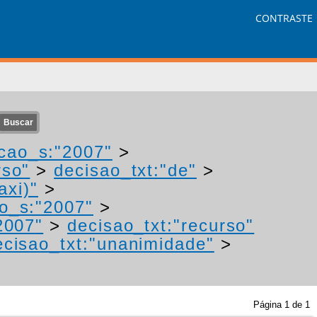
CONTRASTE
cao_s:"2007"
>
rso"
>
decisao_txt:"de"
>
axi)"
>
o_s:"2007"
>
2007"
>
decisao_txt:"recurso"
ecisao_txt:"unanimidade"
>
Página
1
de
1