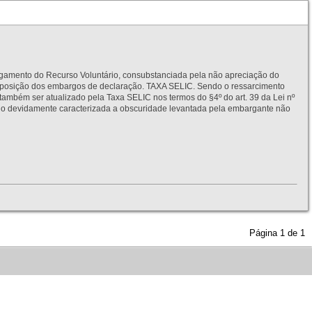
to do Recurso Voluntário, consubstanciada pela não apreciação do
interposição dos embargos de declaração. TAXA SELIC. Sendo o ressarcimento
também ser atualizado pela Taxa SELIC nos termos do §4º do art. 39 da Lei nº
idamente caracterizada a obscuridade levantada pela embargante não
Página
1
de
1