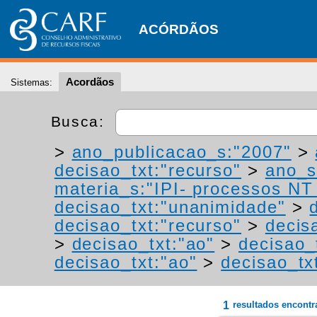
ACÓRDÃOS
Acordãos
Sistemas:
Busca:
>
ano_publicacao_s:"2007"
>
decisao_txt:"recurso"
>
ano_s
materia_s:"IPI- processos NT -
decisao_txt:"unanimidade"
>
decisao_txt:"recurso"
>
decis
>
decisao_txt:"ao"
>
decisao_
decisao_txt:"ao"
>
decisao_tx
1
resultados encont