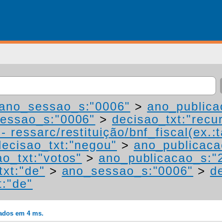
ano_sessao_s:"0006"
>
ano_publica
essao_s:"0006"
>
decisao_txt:"recu
 ressarc/restituição/bnf_fiscal(ex.:t
decisao_txt:"negou"
>
ano_publicaca
ao_txt:"votos"
>
ano_publicacao_s:"
txt:"de"
>
ano_sessao_s:"0006"
>
d
t:"de"
rados em 4 ms.