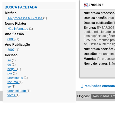
4709829
#
BUSCA FACETADA
Matéria
Numero do processo
Data da sessão:
Sun 
IPI- processos NT - ressa
(1)
Data da publicação:
T
Nome Relator
Ementa:
EMBARGOS DE
Não Informado
(1)
pedido relacionado co
Ano Sessão
uma espécie do gênero
0006
(1)
9.250/95. Recurso p
se justifica a interp
Ano Publicação
Numero da decisão:
2
2007
(1)
Decisão:
Por unanimid
Decisão
Matéria:
IPI- processos
ao
(1)
Nome do relator:
Não 
de
(1)
negou
(1)
por
(1)
provimento
(1)
recurso
(1)
1
resultados encontr
se
(1)
unanimidade
(1)
votos
(1)
Opções:
Resultados e