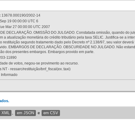
:
13678.000190/2002-14
Sep 19 00:00:00 UTC 6
ue Mar 27 00:00:00 UTC 2007
 DECLARAÇÃO. OMISSÃO DO JULGADO. Constatada omissão, quando do julgamen
m a atualização monetária do crédito tributário pela taxa SELIC. Justifica-se a 
 restituição segundo tratamento dado pelo Decreto nº 2.138/97, seu valor deverá 
rovido. EMBARGOS DE DECLARAÇÃO. OBSCURIDADE NO JULGADO. Não estando dev
osição dos presentes embargos. Embargos provido em parte.
03-11890
ade de votos, negou-se provimento ao recurso.
 NT - ressarc/restituição/bnf_fiscal(ex.:taxi)
Informado
ados.
m XML
,
em JSON
e
em CSV