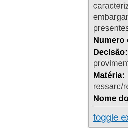
caracteri
embargant
presente
Numero 
Decisão:
proviment
Matéria:
ressarc/re
Nome do 
toggle e