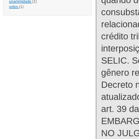
unanimidade
(1)
votos
(1)
consubst
relaciona
crédito tr
interpos
SELIC. S
gênero re
Decreto n
atualizad
art. 39 d
EMBARG
NO JULG