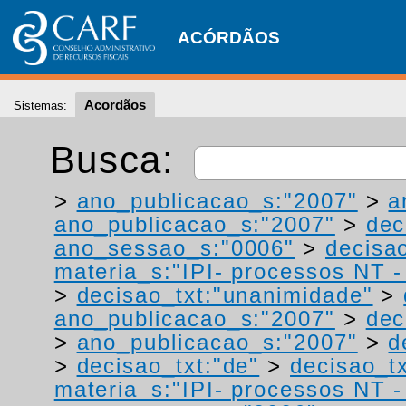
ACÓRDÃOS
Acordãos
Sistemas:
Busca:
>
ano_publicacao_s:"2007"
>
a
ano_publicacao_s:"2007"
>
dec
ano_sessao_s:"0006"
>
decisao
materia_s:"IPI- processos NT - r
>
decisao_txt:"unanimidade"
>
ano_publicacao_s:"2007"
>
dec
>
ano_publicacao_s:"2007"
>
d
>
decisao_txt:"de"
>
decisao_tx
materia_s:"IPI- processos NT - r