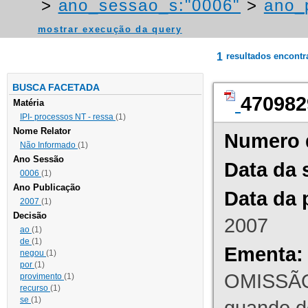
>
ano_sessao_s:"0006"
>
ano_
mostrar execução da query
1
resultados encont
BUSCA FACETADA
470982
Matéria
IPI- processos NT - ressa
(1)
Nome Relator
Numero 
Não Informado
(1)
Ano Sessão
Data da 
0006
(1)
Ano Publicação
Data da 
2007
(1)
Decisão
2007
ao
(1)
de
(1)
Ementa:
negou
(1)
por
(1)
OMISSÃO
provimento
(1)
recurso
(1)
se
(1)
quando d