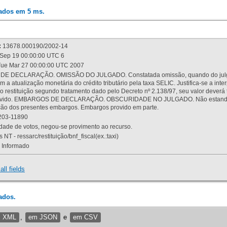
rados em 5 ms.
:
13678.000190/2002-14
Sep 19 00:00:00 UTC 6
ue Mar 27 00:00:00 UTC 2007
 DECLARAÇÃO. OMISSÃO DO JULGADO. Constatada omissão, quando do julgamen
m a atualização monetária do crédito tributário pela taxa SELIC. Justifica-se a 
 restituição segundo tratamento dado pelo Decreto nº 2.138/97, seu valor deverá 
rovido. EMBARGOS DE DECLARAÇÃO. OBSCURIDADE NO JULGADO. Não estando dev
osição dos presentes embargos. Embargos provido em parte.
03-11890
ade de votos, negou-se provimento ao recurso.
 NT - ressarc/restituição/bnf_fiscal(ex.:taxi)
Informado
all fields
ados.
m XML
,
em JSON
e
em CSV