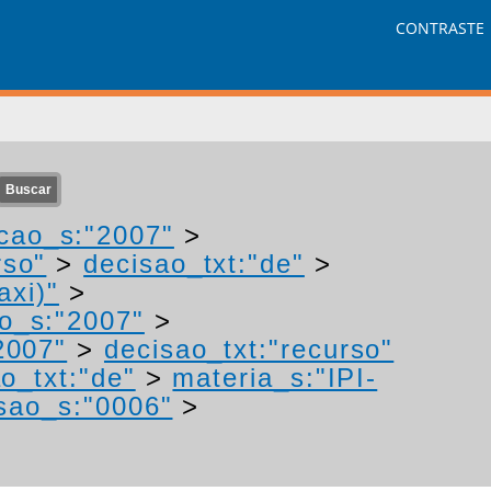
CONTRASTE
cao_s:"2007"
>
rso"
>
decisao_txt:"de"
>
axi)"
>
o_s:"2007"
>
2007"
>
decisao_txt:"recurso"
o_txt:"de"
>
materia_s:"IPI-
sao_s:"0006"
>