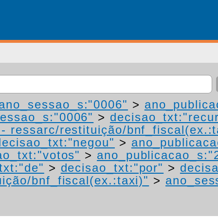
ano_sessao_s:"0006"
>
ano_publica
essao_s:"0006"
>
decisao_txt:"recu
 ressarc/restituição/bnf_fiscal(ex.:t
decisao_txt:"negou"
>
ano_publicaca
ao_txt:"votos"
>
ano_publicacao_s:"
txt:"de"
>
decisao_txt:"por"
>
decisa
ição/bnf_fiscal(ex.:taxi)"
>
ano_ses