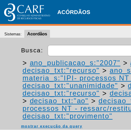
ACÓRDÃOS
Acordãos
Sistemas:
Busca:
>
ano_publicacao_s:"2007"
>
decisao_txt:"recurso"
>
ano_s
materia_s:"IPI- processos NT -
decisao_txt:"unanimidade"
>
decisao_txt:"recurso"
>
decis
>
decisao_txt:"ao"
>
decisao_
processos NT - ressarc/restitu
decisao_txt:"provimento"
mostrar execução da query