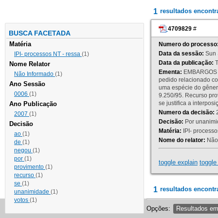
1
resultados encont
4709829
#
BUSCA FACETADA
Matéria
Numero do processo
Data da sessão:
Sun 
IPI- processos NT - ressa
(1)
Data da publicação:
T
Nome Relator
Ementa:
EMBARGOS DE
Não Informado
(1)
pedido relacionado co
Ano Sessão
uma espécie do gênero
0006
(1)
9.250/95. Recurso p
se justifica a interp
Ano Publicação
Numero da decisão:
2
2007
(1)
Decisão:
Por unanimid
Decisão
Matéria:
IPI- processos
ao
(1)
Nome do relator:
Não 
de
(1)
negou
(1)
por
(1)
toggle explain
toggle 
provimento
(1)
recurso
(1)
se
(1)
1
resultados encontr
unanimidade
(1)
votos
(1)
Opções:
Resultados e