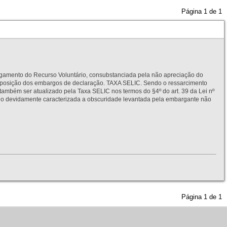
Página
1
de
1
to do Recurso Voluntário, consubstanciada pela não apreciação do
interposição dos embargos de declaração. TAXA SELIC. Sendo o ressarcimento
também ser atualizado pela Taxa SELIC nos termos do §4º do art. 39 da Lei nº
idamente caracterizada a obscuridade levantada pela embargante não
Página
1
de
1