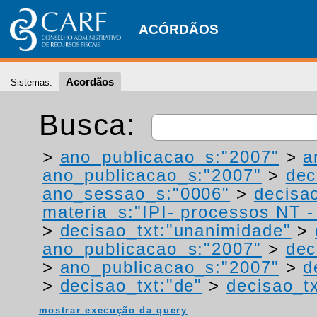
ACÓRDÃOS
Acordãos
Sistemas:
Busca:
>
ano_publicacao_s:"2007"
>
a
ano_publicacao_s:"2007"
>
dec
ano_sessao_s:"0006"
>
decisao
materia_s:"IPI- processos NT - r
>
decisao_txt:"unanimidade"
>
ano_publicacao_s:"2007"
>
dec
>
ano_publicacao_s:"2007"
>
d
>
decisao_txt:"de"
>
decisao_t
mostrar execução da query