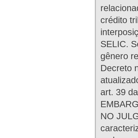
relaciona
crédito tr
interpos
SELIC. S
gênero re
Decreto n
atualizad
art. 39 d
EMBARG
NO JULG
caracteri