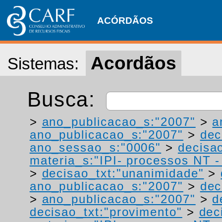
ACÓRDÃOS
Acordãos
Sistemas:
Busca:
>
ano_publicacao_s:"2007"
>
a
ano_publicacao_s:"2007"
>
dec
ano_sessao_s:"0006"
>
decisao
materia_s:"IPI- processos NT - r
>
decisao_txt:"unanimidade"
>
ano_publicacao_s:"2007"
>
dec
>
ano_publicacao_s:"2007"
>
d
decisao_txt:"provimento"
>
dec