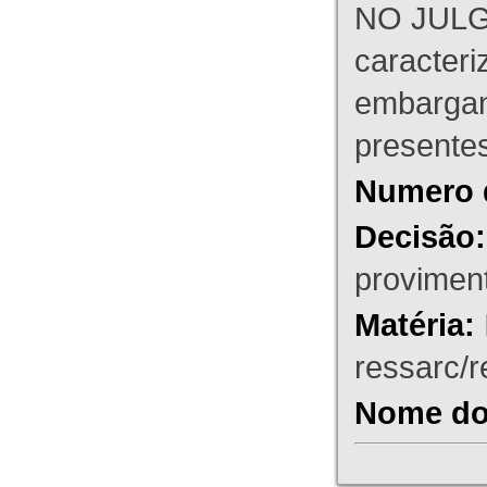
NO JULG
caracteri
embargant
presente
Numero 
Decisão:
proviment
Matéria:
ressarc/re
Nome do 