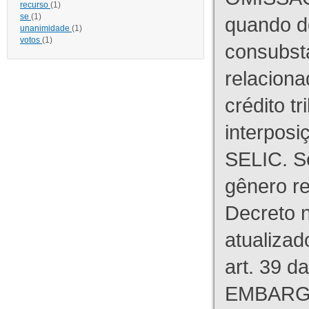
recurso
(1)
se
(1)
quando d
unanimidade
(1)
votos
(1)
consubst
relaciona
crédito tr
interpos
SELIC. S
gênero re
Decreto n
atualizad
art. 39 d
EMBARG