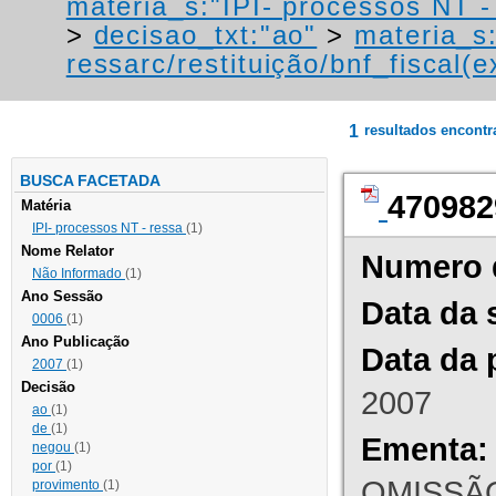
materia_s:"IPI- processos NT - r
>
decisao_txt:"ao"
>
materia_s
ressarc/restituição/bnf_fiscal(ex
1
resultados encont
BUSCA FACETADA
470982
Matéria
IPI- processos NT - ressa
(1)
Nome Relator
Numero 
Não Informado
(1)
Ano Sessão
Data da 
0006
(1)
Ano Publicação
Data da 
2007
(1)
Decisão
2007
ao
(1)
de
(1)
Ementa:
negou
(1)
por
(1)
OMISSÃO
provimento
(1)