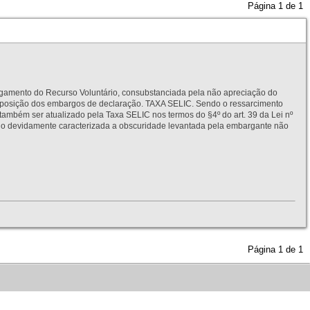
Página
1
de
1
to do Recurso Voluntário, consubstanciada pela não apreciação do
interposição dos embargos de declaração. TAXA SELIC. Sendo o ressarcimento
também ser atualizado pela Taxa SELIC nos termos do §4º do art. 39 da Lei nº
idamente caracterizada a obscuridade levantada pela embargante não
Página
1
de
1