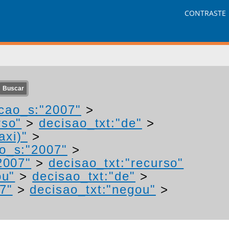
CONTRASTE
cao_s:"2007"
>
rso"
>
decisao_txt:"de"
>
axi)"
>
o_s:"2007"
>
2007"
>
decisao_txt:"recurso"
ou"
>
decisao_txt:"de"
>
7"
>
decisao_txt:"negou"
>