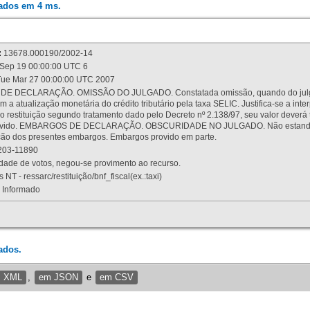
rados em 4 ms.
:
13678.000190/2002-14
Sep 19 00:00:00 UTC 6
ue Mar 27 00:00:00 UTC 2007
 DECLARAÇÃO. OMISSÃO DO JULGADO. Constatada omissão, quando do julgamen
m a atualização monetária do crédito tributário pela taxa SELIC. Justifica-se a 
 restituição segundo tratamento dado pelo Decreto nº 2.138/97, seu valor deverá 
rovido. EMBARGOS DE DECLARAÇÃO. OBSCURIDADE NO JULGADO. Não estando dev
osição dos presentes embargos. Embargos provido em parte.
03-11890
ade de votos, negou-se provimento ao recurso.
 NT - ressarc/restituição/bnf_fiscal(ex.:taxi)
Informado
ados.
m XML
,
em JSON
e
em CSV