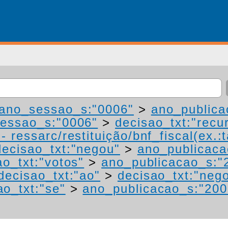
ano_sessao_s:"0006"
>
ano_publica
essao_s:"0006"
>
decisao_txt:"recu
 ressarc/restituição/bnf_fiscal(ex.:t
decisao_txt:"negou"
>
ano_publicaca
ao_txt:"votos"
>
ano_publicacao_s:"
decisao_txt:"ao"
>
decisao_txt:"neg
ao_txt:"se"
>
ano_publicacao_s:"200