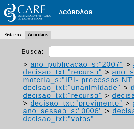
ACÓRDÃOS
Acordãos
Sistemas:
Busca:
>
ano_publicacao_s:"2007"
>
decisao_txt:"recurso"
>
ano_s
materia_s:"IPI- processos NT -
decisao_txt:"unanimidade"
>
decisao_txt:"recurso"
>
decis
>
decisao_txt:"provimento"
>
ano_sessao_s:"0006"
>
decis
decisao_txt:"votos"