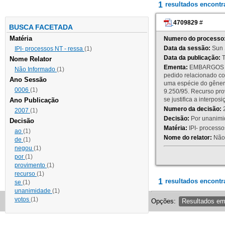
1
resultados encont
4709829
#
BUSCA FACETADA
Matéria
Numero do processo
Data da sessão:
Sun 
IPI- processos NT - ressa
(1)
Data da publicação:
T
Nome Relator
Ementa:
EMBARGOS DE
Não Informado
(1)
pedido relacionado co
Ano Sessão
uma espécie do gênero
0006
(1)
9.250/95. Recurso p
se justifica a interp
Ano Publicação
Numero da decisão:
2
2007
(1)
Decisão:
Por unanimid
Decisão
Matéria:
IPI- processos
ao
(1)
Nome do relator:
Não 
de
(1)
negou
(1)
por
(1)
provimento
(1)
recurso
(1)
1
resultados encontr
se
(1)
unanimidade
(1)
votos
(1)
Opções:
Resultados e