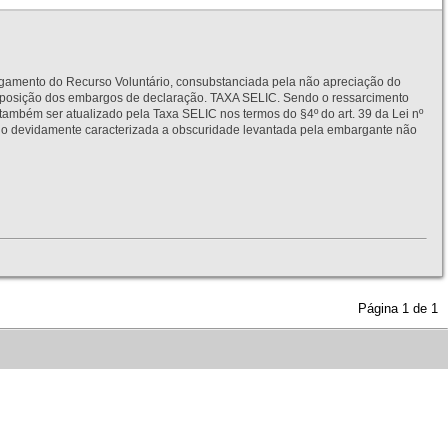
to do Recurso Voluntário, consubstanciada pela não apreciação do
interposição dos embargos de declaração. TAXA SELIC. Sendo o ressarcimento
também ser atualizado pela Taxa SELIC nos termos do §4º do art. 39 da Lei nº
idamente caracterizada a obscuridade levantada pela embargante não
Página
1
de
1