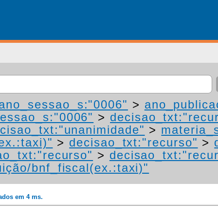
ano_sessao_s:"0006"
>
ano_publica
essao_s:"0006"
>
decisao_txt:"recu
cisao_txt:"unanimidade"
>
materia_s
ex.:taxi)"
>
decisao_txt:"recurso"
>
ao_txt:"recurso"
>
decisao_txt:"recu
ição/bnf_fiscal(ex.:taxi)"
rados em 4 ms.