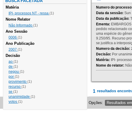
BUSCA FACETADA
Matéria
Numero do processo
Data da sessão:
Sun 
IPI- processos NT - ressa
(1)
Data da publicação:
T
Nome Relator
Ementa:
EMBARGOS DE
Não Informado
(1)
pedido relacionado co
Ano Sessão
uma espécie do gênero
0006
(1)
9.250/95. Recurso p
se justifica a interp
Ano Publicação
Numero da decisão:
2
2007
(1)
Decisão:
Por unanimid
Decisão
Matéria:
IPI- processos
ao
(1)
Nome do relator:
Não 
de
(1)
negou
(1)
por
(1)
provimento
(1)
recurso
(1)
1
resultados encontr
se
(1)
unanimidade
(1)
votos
(1)
Opções:
Resultados e