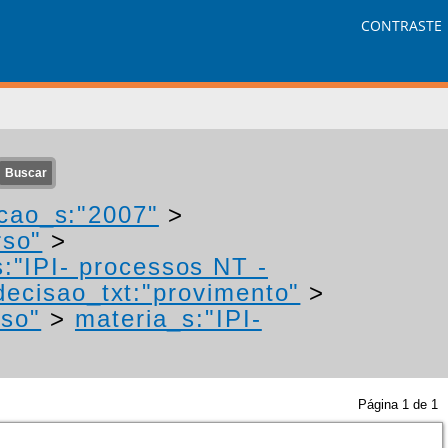
CONTRASTE
cao_s:"2007"
>
rso"
>
:"IPI- processos NT -
decisao_txt:"provimento"
>
rso"
>
materia_s:"IPI-
Página
1
de
1