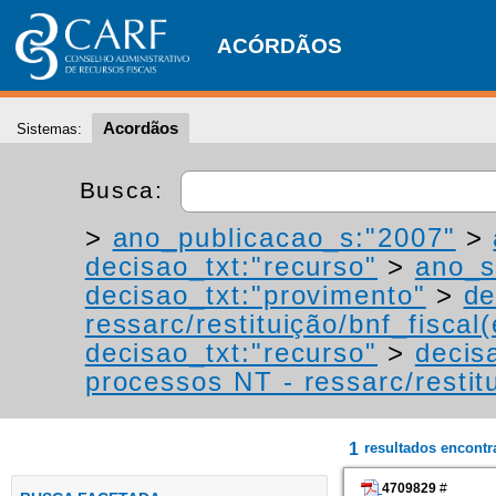
ACÓRDÃOS
Acordãos
Sistemas:
Busca:
>
ano_publicacao_s:"2007"
>
decisao_txt:"recurso"
>
ano_s
decisao_txt:"provimento"
>
de
ressarc/restituição/bnf_fiscal(
decisao_txt:"recurso"
>
decis
processos NT - ressarc/restitu
1
resultados encont
4709829
#