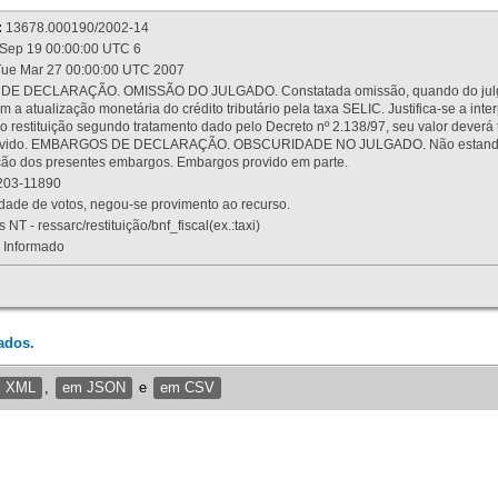
:
13678.000190/2002-14
Sep 19 00:00:00 UTC 6
ue Mar 27 00:00:00 UTC 2007
 DECLARAÇÃO. OMISSÃO DO JULGADO. Constatada omissão, quando do julgamen
m a atualização monetária do crédito tributário pela taxa SELIC. Justifica-se a 
 restituição segundo tratamento dado pelo Decreto nº 2.138/97, seu valor deverá 
rovido. EMBARGOS DE DECLARAÇÃO. OBSCURIDADE NO JULGADO. Não estando dev
osição dos presentes embargos. Embargos provido em parte.
03-11890
ade de votos, negou-se provimento ao recurso.
 NT - ressarc/restituição/bnf_fiscal(ex.:taxi)
Informado
ados.
m XML
,
em JSON
e
em CSV