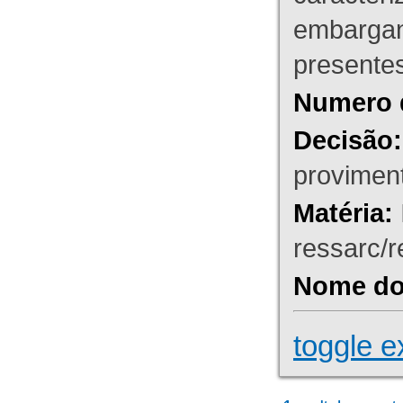
embargant
presente
Numero 
Decisão:
proviment
Matéria:
ressarc/re
Nome do 
toggle e