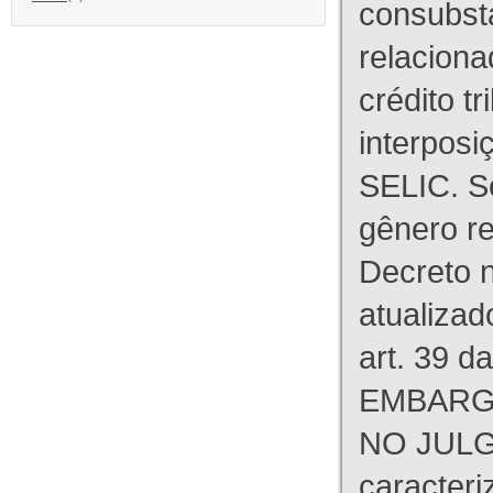
consubst
relaciona
crédito tr
interpos
SELIC. S
gênero re
Decreto n
atualizad
art. 39 d
EMBARG
NO JULG
caracteri