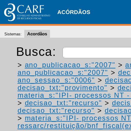
ACÓRDÃOS
Acordãos
Sistemas:
Busca:
>
ano_publicacao_s:"2007"
>
a
ano_publicacao_s:"2007"
>
dec
ano_sessao_s:"0006"
>
decisao
decisao_txt:"provimento"
>
dec
materia_s:"IPI- processos NT - r
>
decisao_txt:"recurso"
>
decis
decisao_txt:"recurso"
>
decisao
>
materia_s:"IPI- processos NT
ressarc/restituição/bnf_fiscal(ex