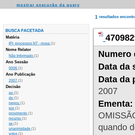
mostrar execução da query
1
resultados encont
BUSCA FACETADA
470982
Matéria
IPI- processos NT - ressa
(1)
Nome Relator
Numero 
Não Informado
(1)
Ano Sessão
Data da 
0006
(1)
Ano Publicação
Data da 
2007
(1)
Decisão
2007
ao
(1)
de
(1)
Ementa:
negou
(1)
por
(1)
OMISSÃO
provimento
(1)
recurso
(1)
se
(1)
quando d
unanimidade
(1)
votos
(1)