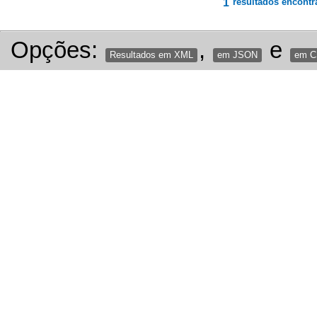
1
resultados encontr
Opções:
,
e
Resultados em XML
em JSON
em 