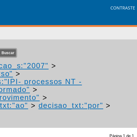
CONTRASTE
cao_s:"2007"
>
rso"
>
:"IPI- processos NT -
formado"
>
provimento"
>
txt:"ao"
>
decisao_txt:"por"
>
Página
1
de
1