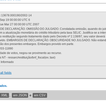
:
13678.000190/2002-14
Sep 19 00:00:00 UTC 6
ue Mar 27 00:00:00 UTC 2007
 DECLARAÇÃO. OMISSÃO DO JULGADO. Constatada omissão, quando do julgamen
m a atualização monetária do crédito tributário pela taxa SELIC. Justifica-se a 
 restituição segundo tratamento dado pelo Decreto nº 2.138/97, seu valor deverá 
rovido. EMBARGOS DE DECLARAÇÃO. OBSCURIDADE NO JULGADO. Não estando dev
osição dos presentes embargos. Embargos provido em parte.
03-11890
ade de votos, negou-se provimento ao recurso.
 NT - ressarc/restituição/bnf_fiscal(ex.:taxi)
Informado
all fields
ados.
m XML
,
em JSON
e
em CSV