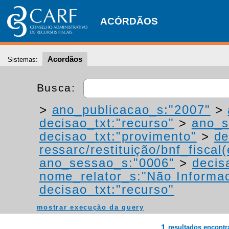
ACÓRDÃOS
Acordãos
Sistemas:
Busca:
>
ano_publicacao_s:"2007"
>
decisao_txt:"recurso"
>
ano_s
decisao_txt:"provimento"
>
de
ressarc/restituição/bnf_fiscal(
ano_sessao_s:"0006"
>
decis
nome_relator_s:"Não Informa
decisao_txt:"recurso"
mostrar execução da query
1
resultados encont