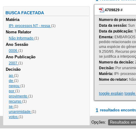
4709829
#
BUSCA FACETADA
Matéria
Numero do processo
Data da sessão:
Sun 
IPI- processos NT - ressa
(1)
Data da publicação:
T
Nome Relator
Ementa:
EMBARGOS DE
Não Informado
(1)
pedido relacionado co
Ano Sessão
uma espécie do gênero
0006
(1)
9.250/95. Recurso p
se justifica a interp
Ano Publicação
Numero da decisão:
2
2007
(1)
Decisão:
Por unanimid
Decisão
Matéria:
IPI- processos
ao
(1)
Nome do relator:
Não 
de
(1)
negou
(1)
por
(1)
toggle explain
toggle 
provimento
(1)
recurso
(1)
se
(1)
1
resultados encontr
unanimidade
(1)
votos
(1)
Opções:
Resultados e