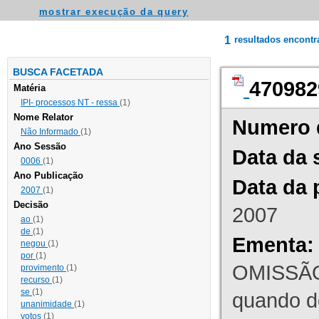
mostrar execução da query
1
resultados encont
BUSCA FACETADA
470982
Matéria
IPI- processos NT - ressa
(1)
Nome Relator
Numero 
Não Informado
(1)
Ano Sessão
Data da 
0006
(1)
Ano Publicação
Data da 
2007
(1)
Decisão
2007
ao
(1)
de
(1)
Ementa:
negou
(1)
por
(1)
OMISSÃO
provimento
(1)
recurso
(1)
se
(1)
quando d
unanimidade
(1)
votos
(1)