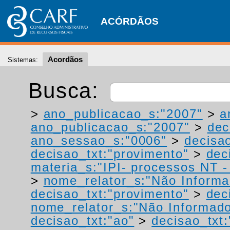
ACÓRDÃOS
Acordãos
Sistemas:
Busca:
>
ano_publicacao_s:"2007"
>
a
ano_publicacao_s:"2007"
>
dec
ano_sessao_s:"0006"
>
decisao
decisao_txt:"provimento"
>
dec
materia_s:"IPI- processos NT - r
>
nome_relator_s:"Não Informa
decisao_txt:"provimento"
>
dec
nome_relator_s:"Não Informad
decisao_txt:"ao"
>
decisao_txt: