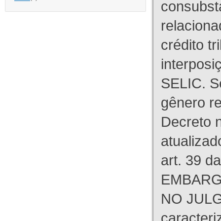
consubst
relaciona
crédito tr
interpos
SELIC. S
gênero re
Decreto n
atualizad
art. 39 d
EMBARG
NO JULG
caracteri