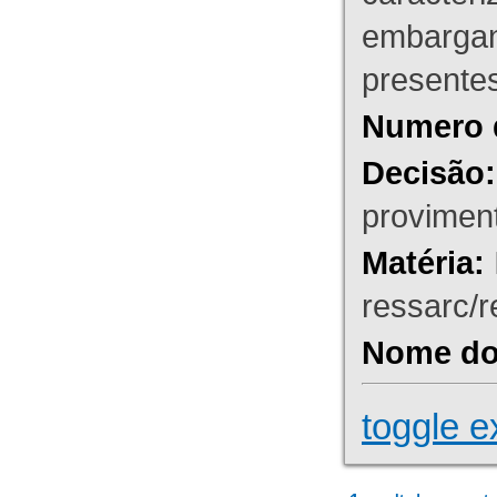
embargant
presente
Numero 
Decisão:
proviment
Matéria:
ressarc/re
Nome do 
toggle e