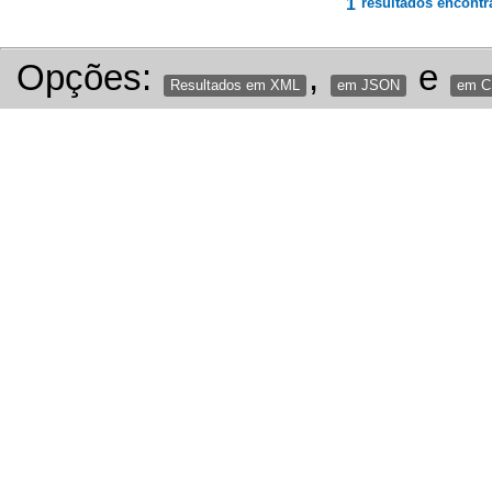
1
resultados encontr
Opções:
,
e
Resultados em XML
em JSON
em 