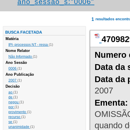
ano_sessao_s:"0006"
1
resultados encont
BUSCA FACETADA
470982
Matéria
IPI- processos NT - ressa
(1)
Nome Relator
Numero 
Não Informado
(1)
Ano Sessão
Data da 
0006
(1)
Ano Publicação
Data da 
2007
(1)
Decisão
2007
ao
(1)
de
(1)
Ementa:
negou
(1)
por
(1)
OMISSÃO
provimento
(1)
recurso
(1)
se
(1)
quando d
unanimidade
(1)