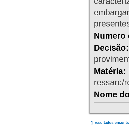
caracteri
embargant
presente
Numero 
Decisão:
proviment
Matéria:
ressarc/re
Nome do 
1
resultados encontr