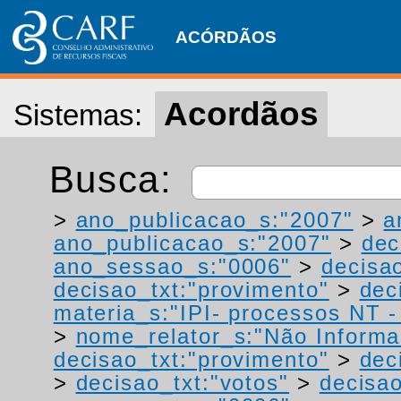
ACÓRDÃOS
Acordãos
Sistemas:
Busca:
>
ano_publicacao_s:"2007"
>
a
ano_publicacao_s:"2007"
>
dec
ano_sessao_s:"0006"
>
decisao
decisao_txt:"provimento"
>
dec
materia_s:"IPI- processos NT - r
>
nome_relator_s:"Não Informa
decisao_txt:"provimento"
>
dec
>
decisao_txt:"votos"
>
decisao