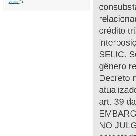
votos
(1)
consubst
relaciona
crédito tr
interpos
SELIC. S
gênero re
Decreto n
atualizad
art. 39 d
EMBARG
NO JULG