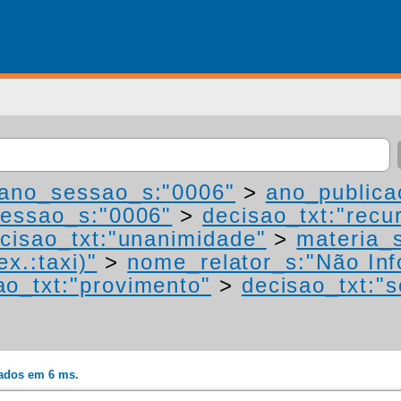
ano_sessao_s:"0006"
>
ano_publica
essao_s:"0006"
>
decisao_txt:"recu
cisao_txt:"unanimidade"
>
materia_s
ex.:taxi)"
>
nome_relator_s:"Não In
ao_txt:"provimento"
>
decisao_txt:"s
rados em 6 ms.