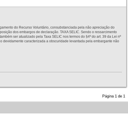
to do Recurso Voluntário, consubstanciada pela não apreciação do
interposição dos embargos de declaração. TAXA SELIC. Sendo o ressarcimento
também ser atualizado pela Taxa SELIC nos termos do §4º do art. 39 da Lei nº
idamente caracterizada a obscuridade levantada pela embargante não
Página
1
de
1