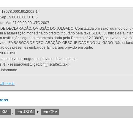
:
13678.000190/2002-14
Sep 19 00:00:00 UTC 6
ue Mar 27 00:00:00 UTC 2007
 DECLARAÇÃO. OMISSÃO DO JULGADO. Constatada omissão, quando do julgamen
m a atualização monetária do crédito tributário pela taxa SELIC. Justifica-se a 
 restituição segundo tratamento dado pelo Decreto nº 2.138/97, seu valor deverá 
rovido. EMBARGOS DE DECLARAÇÃO. OBSCURIDADE NO JULGADO. Não estando dev
osição dos presentes embargos. Embargos provido em parte.
03-11890
ade de votos, negou-se provimento ao recurso.
 NT - ressarc/restituição/bnf_fiscal(ex.:taxi)
Informado
all fields
ados.
m XML
,
em JSON
e
em CSV