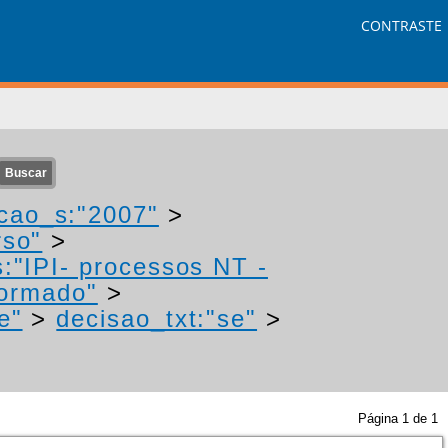
CONTRASTE
cao_s:"2007"
>
rso"
>
:"IPI- processos NT -
formado"
>
e"
>
decisao_txt:"se"
>
Página
1
de
1