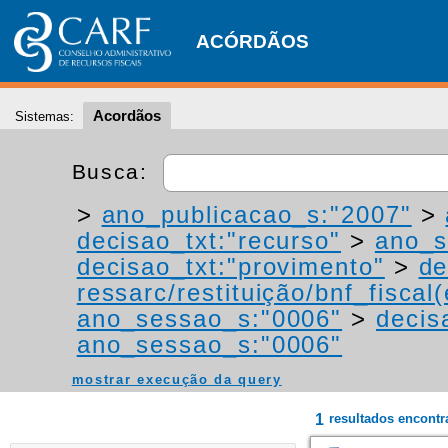
ACÓRDÃOS
Acordãos
Sistemas:
Busca:
>
ano_publicacao_s:"2007"
>
decisao_txt:"recurso"
>
ano_s
decisao_txt:"provimento"
>
de
ressarc/restituição/bnf_fiscal(
ano_sessao_s:"0006"
>
decis
ano_sessao_s:"0006"
mostrar execução da query
1
resultados encont