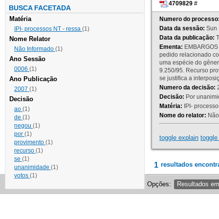
4709829
#
BUSCA FACETADA
Matéria
Numero do processo
Data da sessão:
Sun 
IPI- processos NT - ressa
(1)
Data da publicação:
T
Nome Relator
Ementa:
EMBARGOS DE
Não Informado
(1)
pedido relacionado co
Ano Sessão
uma espécie do gênero
0006
(1)
9.250/95. Recurso p
se justifica a interp
Ano Publicação
Numero da decisão:
2
2007
(1)
Decisão:
Por unanimid
Decisão
Matéria:
IPI- processos
ao
(1)
Nome do relator:
Não 
de
(1)
negou
(1)
por
(1)
toggle explain
toggle 
provimento
(1)
recurso
(1)
se
(1)
1
resultados encontr
unanimidade
(1)
votos
(1)
Opções:
Resultados e