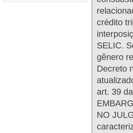
relaciona
crédito tr
interpos
SELIC. S
gênero re
Decreto n
atualizad
art. 39 d
EMBARG
NO JULG
caracteri