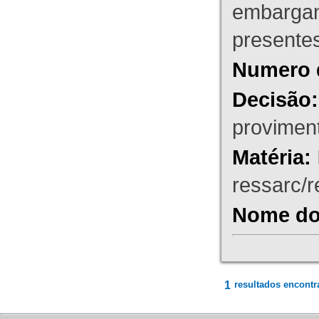
embargant
presente
Numero 
Decisão:
proviment
Matéria:
ressarc/re
Nome do 
1
resultados encontr