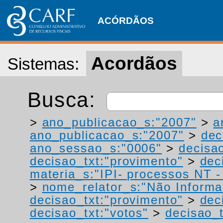
ACÓRDÃOS
Acordãos
Sistemas:
Busca:
>
ano_publicacao_s:"2007"
>
a
ano_publicacao_s:"2007"
>
dec
ano_sessao_s:"0006"
>
decisao
decisao_txt:"provimento"
>
dec
materia_s:"IPI- processos NT - r
>
nome_relator_s:"Não Informa
decisao_txt:"provimento"
>
dec
decisao_txt:"votos"
>
decisao_t