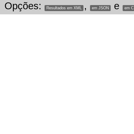
Opções:
,
e
Resultados em XML
em JSON
em 