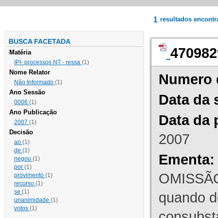
1
resultados encont
BUSCA FACETADA
470982
Matéria
IPI- processos NT - ressa
(1)
Nome Relator
Numero 
Não Informado
(1)
Ano Sessão
Data da 
0006
(1)
Ano Publicação
Data da 
2007
(1)
Decisão
2007
ao
(1)
de
(1)
Ementa:
negou
(1)
por
(1)
OMISSÃO
provimento
(1)
recurso
(1)
se
(1)
quando d
unanimidade
(1)
votos
(1)
consubst