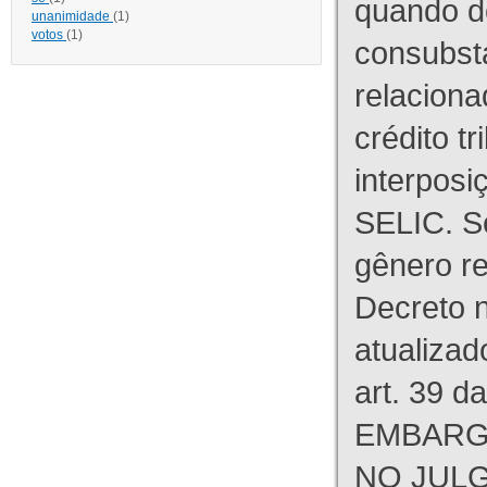
quando d
unanimidade
(1)
votos
(1)
consubst
relaciona
crédito tr
interpos
SELIC. S
gênero re
Decreto n
atualizad
art. 39 d
EMBARG
NO JULG