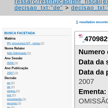
ressarc/restituição/bnf_fiscal(ex
decisao_txt:"de"
>
decisao_txt:
1
resultados encont
BUSCA FACETADA
470982
Matéria
IPI- processos NT - ressa
(1)
Nome Relator
Numero 
Não Informado
(1)
Ano Sessão
Data da 
0006
(1)
Ano Publicação
Data da 
2007
(1)
Decisão
2007
ao
(1)
de
(1)
Ementa:
negou
(1)
por
(1)
OMISSÃO
provimento
(1)
recurso
(1)
se
(1)