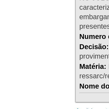
caracteri
embargant
presente
Numero 
Decisão:
proviment
Matéria:
ressarc/re
Nome do 