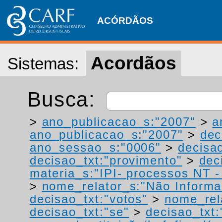
ACÓRDÃOS
Acordãos
Sistemas:
Busca:
>
ano_publicacao_s:"2007"
>
a
ano_publicacao_s:"2007"
>
dec
ano_sessao_s:"0006"
>
decisao
decisao_txt:"provimento"
>
dec
materia_s:"IPI- processos NT - r
>
nome_relator_s:"Não Informa
decisao_txt:"votos"
>
nome_rel
decisao_txt:"se"
>
decisao_txt: