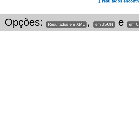
1
resultados encontr
Opções:
,
e
Resultados em XML
em JSON
em 