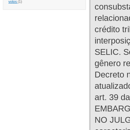
votos
(1)
consubst
relaciona
crédito tr
interpos
SELIC. S
gênero re
Decreto n
atualizad
art. 39 d
EMBARG
NO JULG