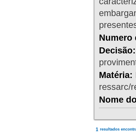
caracteri
embargant
presente
Numero 
Decisão:
proviment
Matéria:
ressarc/re
Nome do 
1
resultados encontr