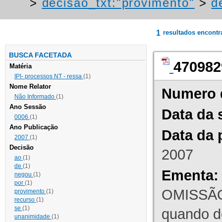
>
decisao_txt:"provimento"
>
d
1
resultados encont
BUSCA FACETADA
470982
Matéria
IPI- processos NT - ressa
(1)
Nome Relator
Numero 
Não Informado
(1)
Ano Sessão
Data da 
0006
(1)
Ano Publicação
Data da 
2007
(1)
Decisão
2007
ao
(1)
de
(1)
Ementa:
negou
(1)
por
(1)
OMISSÃO
provimento
(1)
recurso
(1)
se
(1)
quando d
unanimidade
(1)