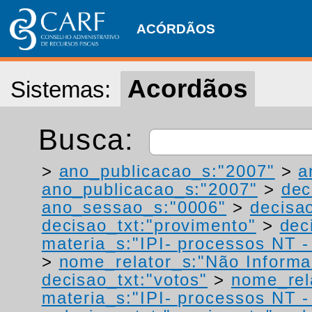
ACÓRDÃOS
Acordãos
Sistemas:
Busca:
>
ano_publicacao_s:"2007"
>
a
ano_publicacao_s:"2007"
>
dec
ano_sessao_s:"0006"
>
decisao
decisao_txt:"provimento"
>
dec
materia_s:"IPI- processos NT - r
>
nome_relator_s:"Não Informa
decisao_txt:"votos"
>
nome_rel
materia_s:"IPI- processos NT - r