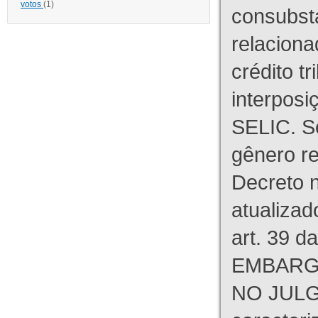
votos
(1)
consubst
relaciona
crédito tr
interpos
SELIC. S
gênero re
Decreto n
atualizad
art. 39 d
EMBARG
NO JULG