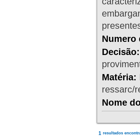
caracteri
embargant
presente
Numero 
Decisão:
proviment
Matéria:
ressarc/re
Nome do 
1
resultados encontr