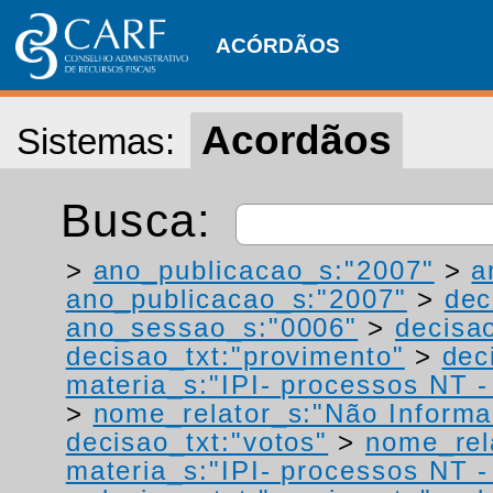
ACÓRDÃOS
Acordãos
Sistemas:
Busca:
>
ano_publicacao_s:"2007"
>
a
ano_publicacao_s:"2007"
>
dec
ano_sessao_s:"0006"
>
decisao
decisao_txt:"provimento"
>
dec
materia_s:"IPI- processos NT - r
>
nome_relator_s:"Não Informa
decisao_txt:"votos"
>
nome_rel
materia_s:"IPI- processos NT - r