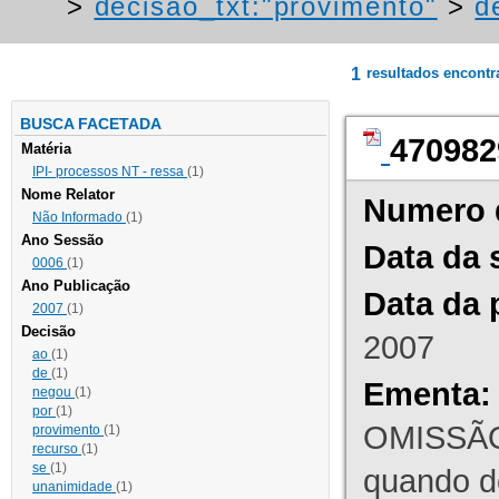
>
decisao_txt:"provimento"
>
d
1
resultados encont
BUSCA FACETADA
470982
Matéria
IPI- processos NT - ressa
(1)
Nome Relator
Numero 
Não Informado
(1)
Ano Sessão
Data da 
0006
(1)
Ano Publicação
Data da 
2007
(1)
Decisão
2007
ao
(1)
de
(1)
Ementa:
negou
(1)
por
(1)
OMISSÃO
provimento
(1)
recurso
(1)
se
(1)
quando d
unanimidade
(1)