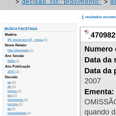
>
decisao_txt:"provimento"
>
d
1
resultados encont
BUSCA FACETADA
470982
Matéria
IPI- processos NT - ressa
(1)
Nome Relator
Numero 
Não Informado
(1)
Ano Sessão
Data da 
0006
(1)
Ano Publicação
Data da 
2007
(1)
Decisão
2007
ao
(1)
de
(1)
Ementa:
negou
(1)
por
(1)
OMISSÃO
provimento
(1)
recurso
(1)
se
(1)
quando d
unanimidade
(1)