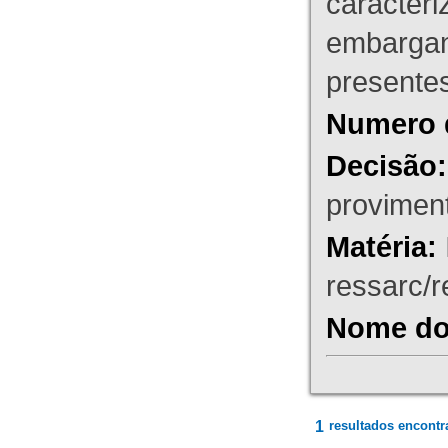
caracteri
embargant
presente
Numero 
Decisão:
proviment
Matéria:
ressarc/re
Nome do 
1
resultados encontr