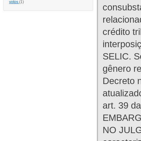
votos
(1)
consubst
relaciona
crédito tr
interpos
SELIC. S
gênero re
Decreto n
atualizad
art. 39 d
EMBARG
NO JULG