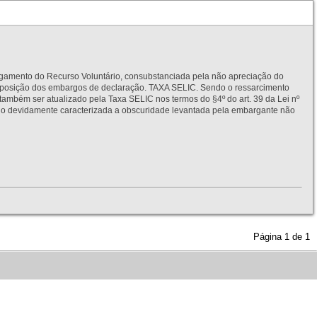
to do Recurso Voluntário, consubstanciada pela não apreciação do
interposição dos embargos de declaração. TAXA SELIC. Sendo o ressarcimento
também ser atualizado pela Taxa SELIC nos termos do §4º do art. 39 da Lei nº
idamente caracterizada a obscuridade levantada pela embargante não
Página
1
de
1