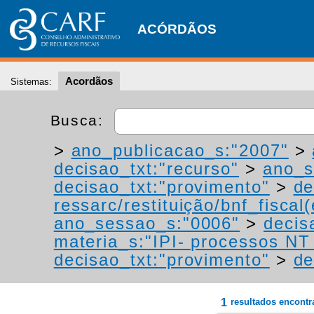
ACÓRDÃOS
Acordãos
Sistemas:
Busca:
>
ano_publicacao_s:"2007"
>
decisao_txt:"recurso"
>
ano_s
decisao_txt:"provimento"
>
de
ressarc/restituição/bnf_fiscal(
ano_sessao_s:"0006"
>
decis
materia_s:"IPI- processos NT -
decisao_txt:"provimento"
>
de
1
resultados encont