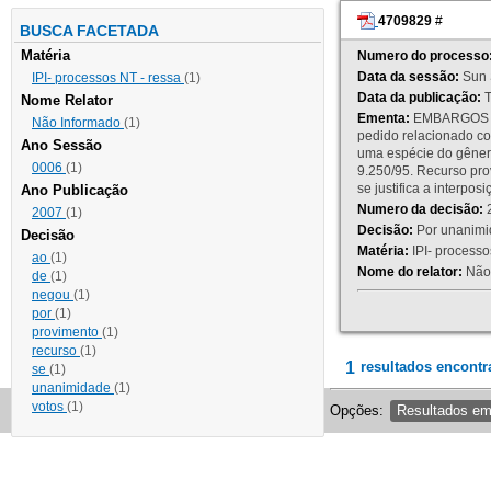
4709829
#
BUSCA FACETADA
Matéria
Numero do processo
Data da sessão:
Sun 
IPI- processos NT - ressa
(1)
Data da publicação:
T
Nome Relator
Ementa:
EMBARGOS DE
Não Informado
(1)
pedido relacionado co
Ano Sessão
uma espécie do gênero
0006
(1)
9.250/95. Recurso p
se justifica a interp
Ano Publicação
Numero da decisão:
2
2007
(1)
Decisão:
Por unanimid
Decisão
Matéria:
IPI- processos
ao
(1)
Nome do relator:
Não 
de
(1)
negou
(1)
por
(1)
provimento
(1)
recurso
(1)
1
resultados encontr
se
(1)
unanimidade
(1)
votos
(1)
Opções:
Resultados e