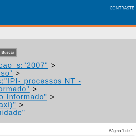
CONTRASTE
cao_s:"2007"
>
rso"
>
:"IPI- processos NT -
formado"
>
o Informado"
>
axi)"
>
midade"
Página
1
de
1