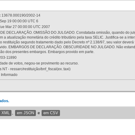
:
13678.000190/2002-14
Sep 19 00:00:00 UTC 6
ue Mar 27 00:00:00 UTC 2007
 DECLARAÇÃO. OMISSÃO DO JULGADO. Constatada omissão, quando do julgamen
m a atualização monetária do crédito tributário pela taxa SELIC. Justifica-se a 
 restituição segundo tratamento dado pelo Decreto nº 2.138/97, seu valor deverá 
rovido. EMBARGOS DE DECLARAÇÃO. OBSCURIDADE NO JULGADO. Não estando dev
osição dos presentes embargos. Embargos provido em parte.
03-11890
ade de votos, negou-se provimento ao recurso.
 NT - ressarc/restituição/bnf_fiscal(ex.:taxi)
Informado
ados.
m XML
,
em JSON
e
em CSV