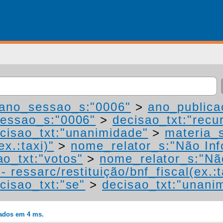
ano_sessao_s:"0006"
>
ano_publica
essao_s:"0006"
>
decisao_txt:"recu
cisao_txt:"unanimidade"
>
materia_s
ex.:taxi)"
>
nome_relator_s:"Não In
ao_txt:"votos"
>
nome_relator_s:"Nã
 ressarc/restituição/bnf_fiscal(ex.:t
cisao_txt:"se"
>
decisao_txt:"unani
rados em 4 ms.