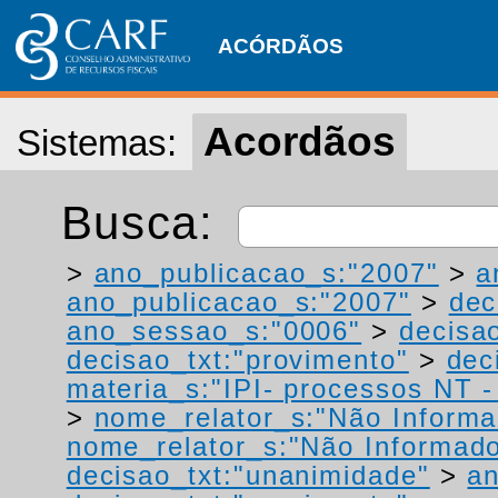
ACÓRDÃOS
Acordãos
Sistemas:
Busca:
>
ano_publicacao_s:"2007"
>
a
ano_publicacao_s:"2007"
>
dec
ano_sessao_s:"0006"
>
decisao
decisao_txt:"provimento"
>
dec
materia_s:"IPI- processos NT - r
>
nome_relator_s:"Não Informa
nome_relator_s:"Não Informad
decisao_txt:"unanimidade"
>
an