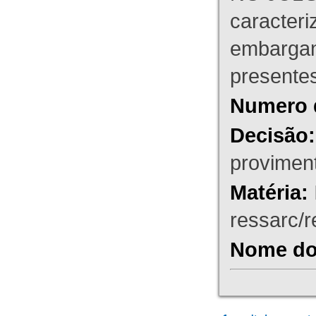
caracteri
embargant
presente
Numero 
Decisão:
proviment
Matéria:
ressarc/re
Nome do 