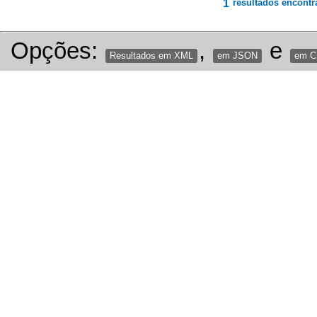
1
resultados encontr
Opções:
,
e
Resultados em XML
em JSON
em 