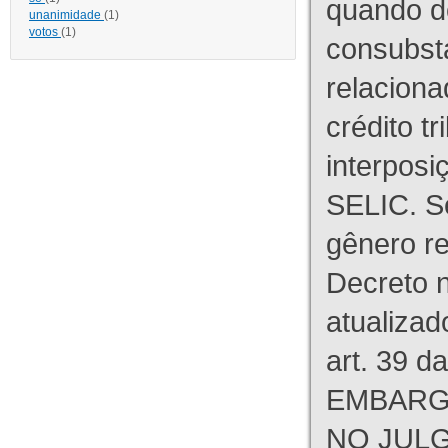
quando d
unanimidade
(1)
votos
(1)
consubst
relaciona
crédito tr
interpos
SELIC. S
gênero re
Decreto n
atualizad
art. 39 d
EMBARG
NO JULG