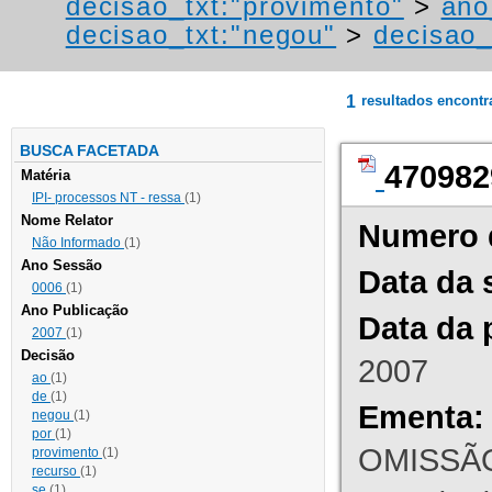
decisao_txt:"provimento"
>
ano
decisao_txt:"negou"
>
decisao_
1
resultados encont
BUSCA FACETADA
470982
Matéria
IPI- processos NT - ressa
(1)
Nome Relator
Numero 
Não Informado
(1)
Ano Sessão
Data da 
0006
(1)
Ano Publicação
Data da 
2007
(1)
Decisão
2007
ao
(1)
de
(1)
Ementa:
negou
(1)
por
(1)
OMISSÃO
provimento
(1)
recurso
(1)
se
(1)