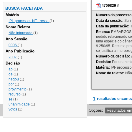
4709829
#
BUSCA FACETADA
Matéria
Numero do processo
Data da sessão:
Sun 
IPI- processos NT - ressa
(1)
Data da publicação:
T
Nome Relator
Ementa:
EMBARGOS DE
Não Informado
(1)
pedido relacionado co
Ano Sessão
uma espécie do gênero
0006
(1)
9.250/95. Recurso p
se justifica a interp
Ano Publicação
Numero da decisão:
2
2007
(1)
Decisão:
Por unanimid
Decisão
Matéria:
IPI- processos
ao
(1)
Nome do relator:
Não 
de
(1)
negou
(1)
por
(1)
provimento
(1)
recurso
(1)
1
resultados encontr
se
(1)
unanimidade
(1)
votos
(1)
Opções:
Resultados e