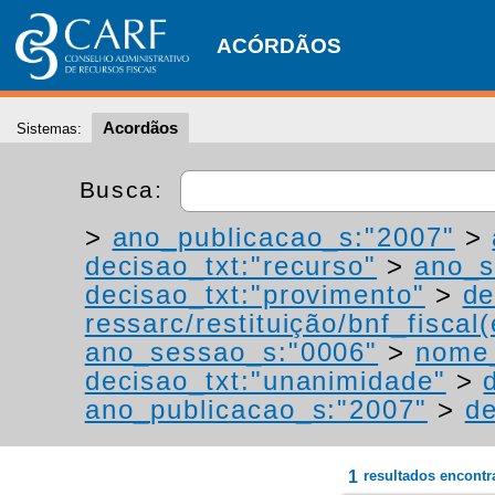
ACÓRDÃOS
Acordãos
Sistemas:
Busca:
>
ano_publicacao_s:"2007"
>
decisao_txt:"recurso"
>
ano_s
decisao_txt:"provimento"
>
de
ressarc/restituição/bnf_fiscal(
ano_sessao_s:"0006"
>
nome_
decisao_txt:"unanimidade"
>
ano_publicacao_s:"2007"
>
de
1
resultados encont