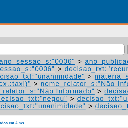
ano_sessao_s:"0006"
>
ano_publica
essao_s:"0006"
>
decisao_txt:"recu
cisao_txt:"unanimidade"
>
materia_s
ex.:taxi)"
>
nome_relator_s:"Não In
relator_s:"Não Informado"
>
decisa
decisao_txt:"negou"
>
decisao_txt:"
cisao_txt:"unanimidade"
>
decisao_t
rados em 4 ms.