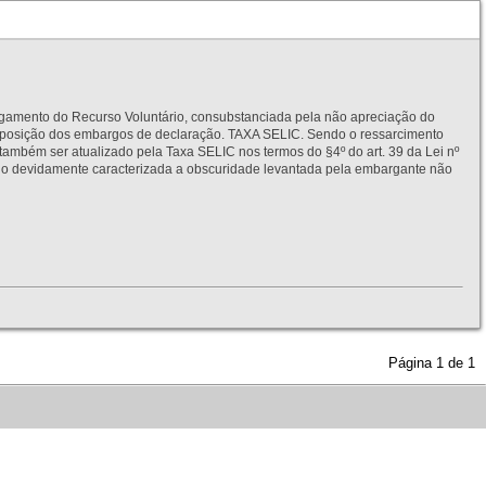
to do Recurso Voluntário, consubstanciada pela não apreciação do
interposição dos embargos de declaração. TAXA SELIC. Sendo o ressarcimento
também ser atualizado pela Taxa SELIC nos termos do §4º do art. 39 da Lei nº
idamente caracterizada a obscuridade levantada pela embargante não
Página
1
de
1