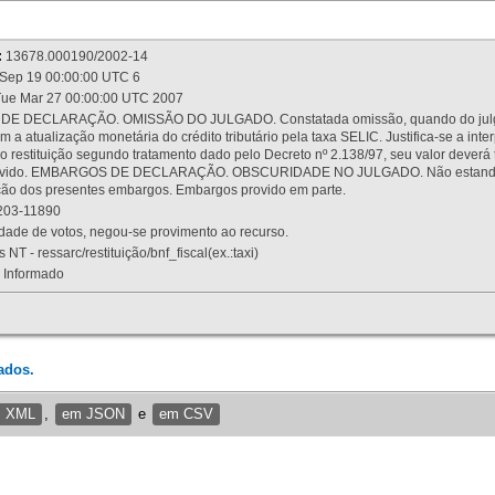
:
13678.000190/2002-14
Sep 19 00:00:00 UTC 6
ue Mar 27 00:00:00 UTC 2007
 DECLARAÇÃO. OMISSÃO DO JULGADO. Constatada omissão, quando do julgamen
m a atualização monetária do crédito tributário pela taxa SELIC. Justifica-se a 
 restituição segundo tratamento dado pelo Decreto nº 2.138/97, seu valor deverá 
rovido. EMBARGOS DE DECLARAÇÃO. OBSCURIDADE NO JULGADO. Não estando dev
osição dos presentes embargos. Embargos provido em parte.
03-11890
ade de votos, negou-se provimento ao recurso.
 NT - ressarc/restituição/bnf_fiscal(ex.:taxi)
Informado
ados.
m XML
,
em JSON
e
em CSV