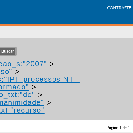
CONTRASTE
cao_s:"2007"
>
rso"
>
:"IPI- processos NT -
formado"
>
o_txt:"de"
>
unanimidade"
>
xt:"recurso"
Página
1
de
1