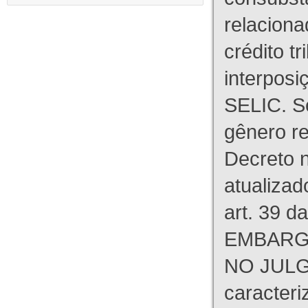
relaciona
crédito tr
interpos
SELIC. S
gênero re
Decreto n
atualizad
art. 39 d
EMBARG
NO JULG
caracteri