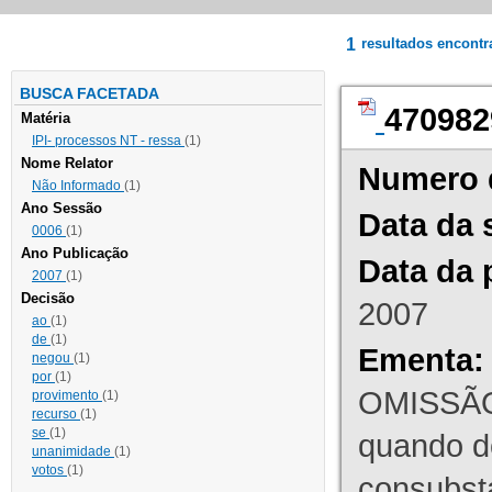
1
resultados encont
BUSCA FACETADA
470982
Matéria
IPI- processos NT - ressa
(1)
Nome Relator
Numero 
Não Informado
(1)
Ano Sessão
Data da 
0006
(1)
Ano Publicação
Data da 
2007
(1)
Decisão
2007
ao
(1)
de
(1)
Ementa:
negou
(1)
por
(1)
OMISSÃO
provimento
(1)
recurso
(1)
se
(1)
quando d
unanimidade
(1)
votos
(1)
consubst