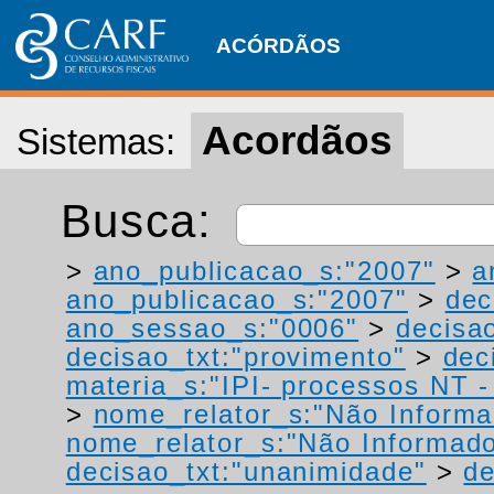
ACÓRDÃOS
Acordãos
Sistemas:
Busca:
>
ano_publicacao_s:"2007"
>
a
ano_publicacao_s:"2007"
>
dec
ano_sessao_s:"0006"
>
decisao
decisao_txt:"provimento"
>
dec
materia_s:"IPI- processos NT - r
>
nome_relator_s:"Não Informa
nome_relator_s:"Não Informad
decisao_txt:"unanimidade"
>
de