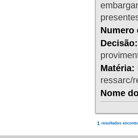
embargant
presente
Numero 
Decisão:
proviment
Matéria:
ressarc/re
Nome do 
1
resultados encontr