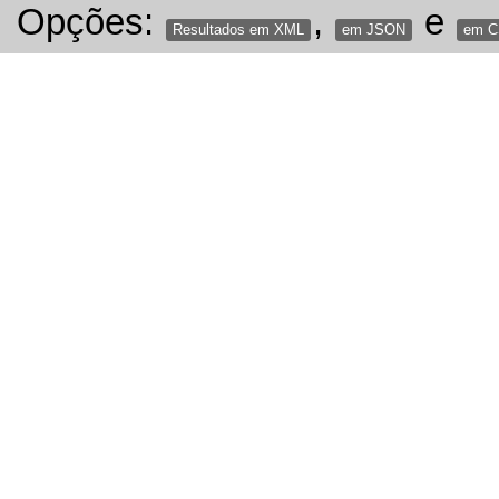
Opções:
,
e
Resultados em XML
em JSON
em 