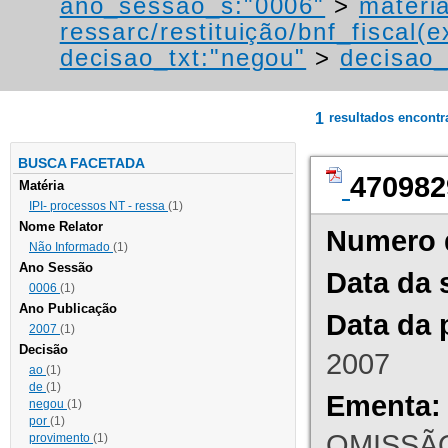
ano_sessao_s:"0006"
>
materi
ressarc/restituição/bnf_fiscal(ex
decisao_txt:"negou"
>
decisao_
1
resultados encont
BUSCA FACETADA
470982
Matéria
IPI- processos NT - ressa
(1)
Nome Relator
Numero 
Não Informado
(1)
Ano Sessão
Data da 
0006
(1)
Ano Publicação
Data da 
2007
(1)
Decisão
2007
ao
(1)
de
(1)
Ementa:
negou
(1)
por
(1)
OMISSÃO
provimento
(1)