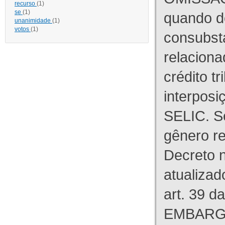
recurso
(1)
se
(1)
quando d
unanimidade
(1)
votos
(1)
consubst
relaciona
crédito tr
interpos
SELIC. S
gênero re
Decreto n
atualizad
art. 39 d
EMBARG