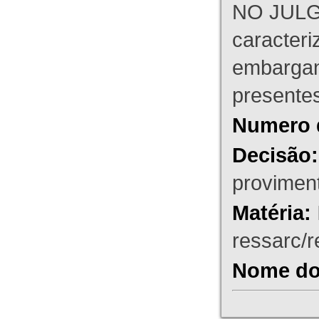
NO JULG
caracteri
embargant
presente
Numero 
Decisão:
proviment
Matéria:
ressarc/re
Nome do 