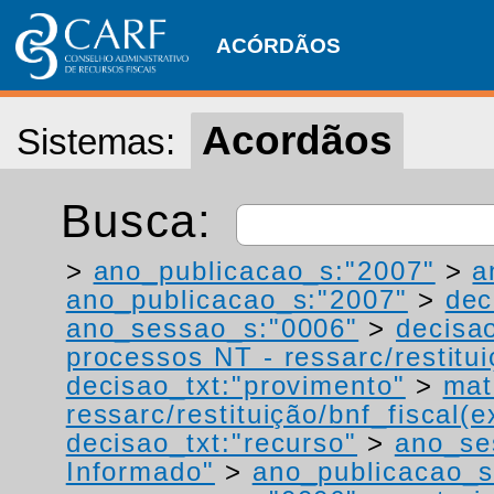
ACÓRDÃOS
Acordãos
Sistemas:
Busca:
>
ano_publicacao_s:"2007"
>
a
ano_publicacao_s:"2007"
>
dec
ano_sessao_s:"0006"
>
decisao
processos NT - ressarc/restituiç
decisao_txt:"provimento"
>
mat
ressarc/restituição/bnf_fiscal(ex
decisao_txt:"recurso"
>
ano_se
Informado"
>
ano_publicacao_s