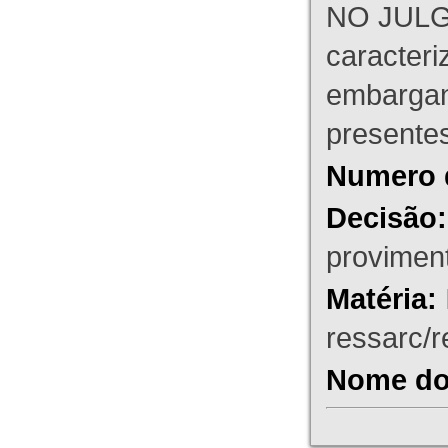
NO JULG
caracteri
embargant
presente
Numero 
Decisão:
proviment
Matéria:
ressarc/re
Nome do 