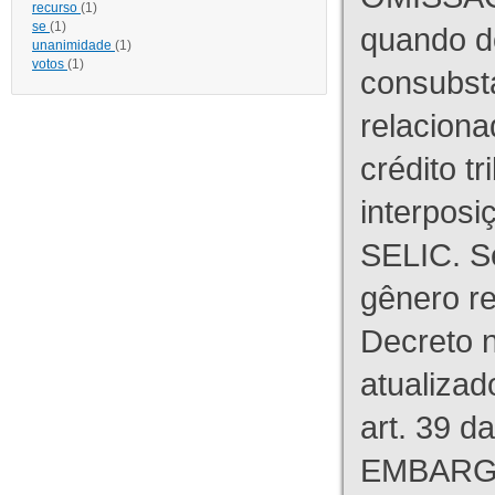
recurso
(1)
se
(1)
quando d
unanimidade
(1)
votos
(1)
consubst
relaciona
crédito tr
interpos
SELIC. S
gênero re
Decreto n
atualizad
art. 39 d
EMBARG