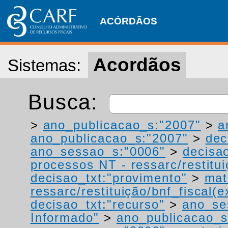
ACÓRDÃOS
Acordãos
Sistemas:
Busca:
>
ano_publicacao_s:"2007"
>
a
ano_publicacao_s:"2007"
>
dec
ano_sessao_s:"0006"
>
decisao
processos NT - ressarc/restituiç
decisao_txt:"provimento"
>
mat
ressarc/restituição/bnf_fiscal(ex
decisao_txt:"recurso"
>
ano_se
Informado"
>
ano_publicacao_s