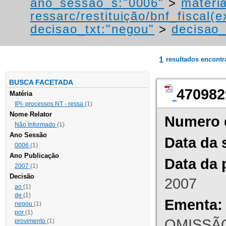
ano_sessao_s:"0006"
>
materi
ressarc/restituição/bnf_fiscal(ex
decisao_txt:"negou"
>
decisao_
1
resultados encont
BUSCA FACETADA
470982
Matéria
IPI- processos NT - ressa
(1)
Nome Relator
Numero 
Não Informado
(1)
Ano Sessão
Data da 
0006
(1)
Ano Publicação
Data da 
2007
(1)
Decisão
2007
ao
(1)
de
(1)
Ementa:
negou
(1)
por
(1)
OMISSÃO
provimento
(1)