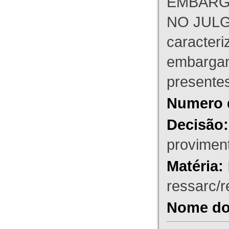
EMBARG
NO JULG
caracteri
embargant
presente
Numero 
Decisão:
proviment
Matéria:
ressarc/re
Nome do 