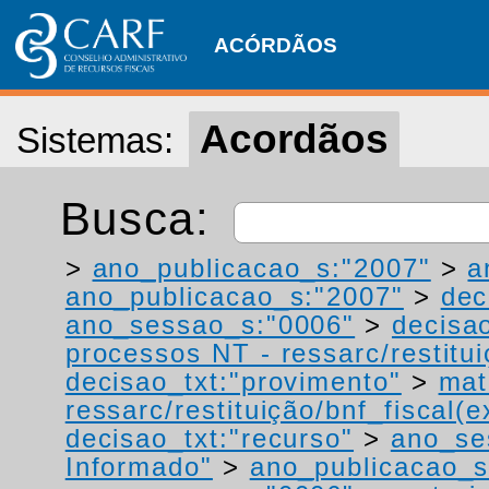
ACÓRDÃOS
Acordãos
Sistemas:
Busca:
>
ano_publicacao_s:"2007"
>
a
ano_publicacao_s:"2007"
>
dec
ano_sessao_s:"0006"
>
decisao
processos NT - ressarc/restituiç
decisao_txt:"provimento"
>
mat
ressarc/restituição/bnf_fiscal(ex
decisao_txt:"recurso"
>
ano_se
Informado"
>
ano_publicacao_s