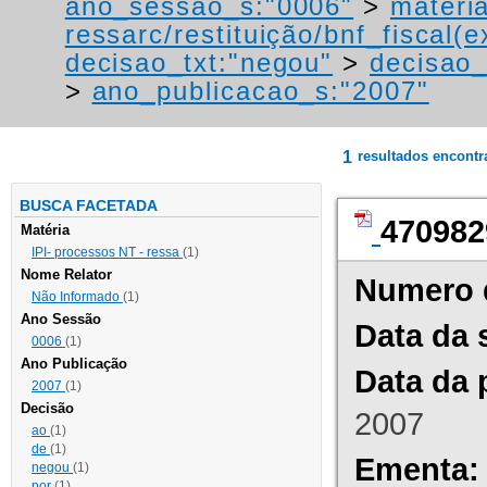
ano_sessao_s:"0006"
>
materi
ressarc/restituição/bnf_fiscal(ex
decisao_txt:"negou"
>
decisao_
>
ano_publicacao_s:"2007"
1
resultados encont
BUSCA FACETADA
470982
Matéria
IPI- processos NT - ressa
(1)
Nome Relator
Numero 
Não Informado
(1)
Ano Sessão
Data da 
0006
(1)
Ano Publicação
Data da 
2007
(1)
Decisão
2007
ao
(1)
de
(1)
Ementa:
negou
(1)
por
(1)