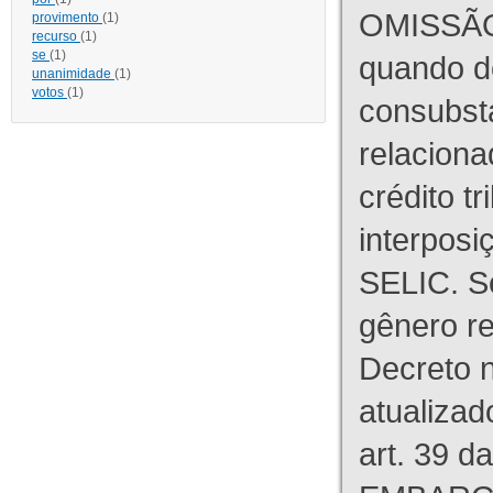
OMISSÃO
provimento
(1)
recurso
(1)
se
(1)
quando d
unanimidade
(1)
votos
(1)
consubst
relaciona
crédito tr
interpos
SELIC. S
gênero re
Decreto n
atualizad
art. 39 d