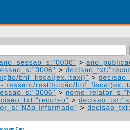
ano_sessao_s:"0006"
>
ano_publica
essao_s:"0006"
>
decisao_txt:"recu
ição/bnf_fiscal(ex.:taxi)"
>
decisao_
 ressarc/restituição/bnf_fiscal(ex.:t
essao_s:"0006"
>
nome_relator_s:"
cisao_txt:"recurso"
>
decisao_txt:"s
or_s:"Não Informado"
>
decisao_txt
rados em 7 ms.