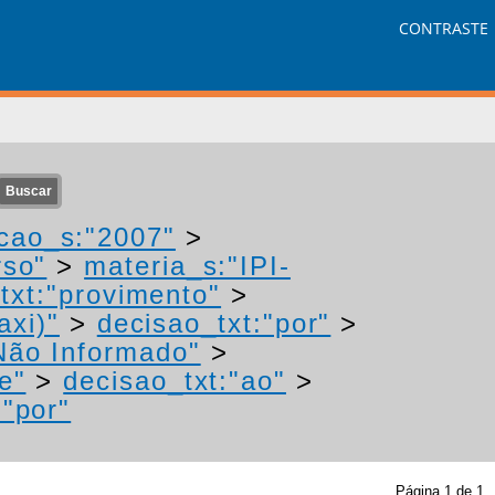
CONTRASTE
cao_s:"2007"
>
rso"
>
materia_s:"IPI-
txt:"provimento"
>
axi)"
>
decisao_txt:"por"
>
Não Informado"
>
e"
>
decisao_txt:"ao"
>
:"por"
Página
1
de
1