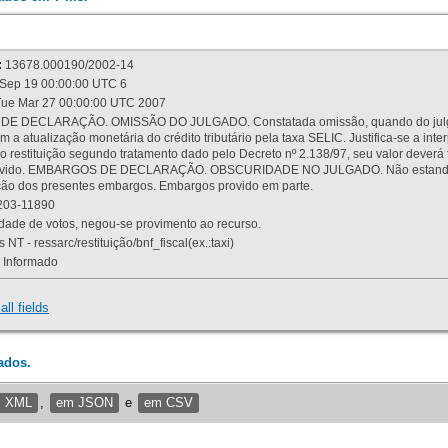
:
13678.000190/2002-14
Sep 19 00:00:00 UTC 6
ue Mar 27 00:00:00 UTC 2007
 DECLARAÇÃO. OMISSÃO DO JULGADO. Constatada omissão, quando do julgamen
m a atualização monetária do crédito tributário pela taxa SELIC. Justifica-se a 
 restituição segundo tratamento dado pelo Decreto nº 2.138/97, seu valor deverá 
rovido. EMBARGOS DE DECLARAÇÃO. OBSCURIDADE NO JULGADO. Não estando dev
osição dos presentes embargos. Embargos provido em parte.
03-11890
ade de votos, negou-se provimento ao recurso.
 NT - ressarc/restituição/bnf_fiscal(ex.:taxi)
Informado
all fields
ados.
m XML
,
em JSON
e
em CSV