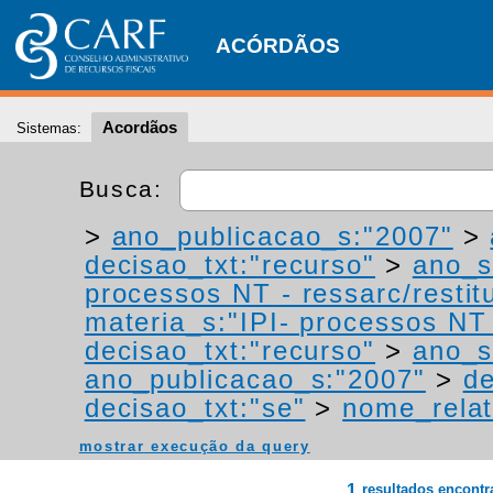
ACÓRDÃOS
Acordãos
Sistemas:
Busca:
>
ano_publicacao_s:"2007"
>
decisao_txt:"recurso"
>
ano_s
processos NT - ressarc/restitu
materia_s:"IPI- processos NT -
decisao_txt:"recurso"
>
ano_s
ano_publicacao_s:"2007"
>
de
decisao_txt:"se"
>
nome_relat
mostrar execução da query
1
resultados encont