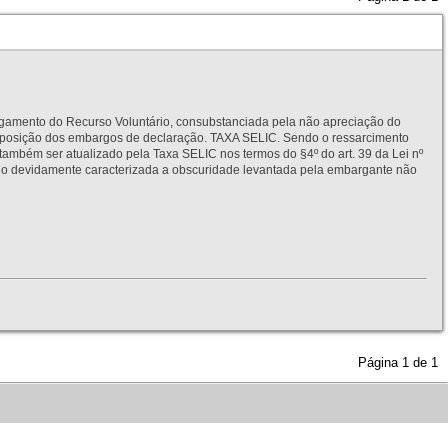
to do Recurso Voluntário, consubstanciada pela não apreciação do
interposição dos embargos de declaração. TAXA SELIC. Sendo o ressarcimento
também ser atualizado pela Taxa SELIC nos termos do §4º do art. 39 da Lei nº
idamente caracterizada a obscuridade levantada pela embargante não
Página
1
de
1