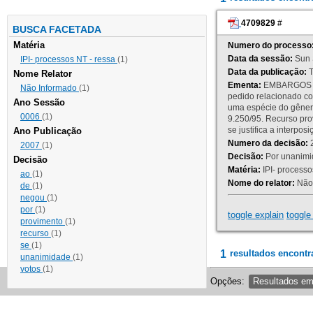
4709829
#
BUSCA FACETADA
Matéria
Numero do processo
Data da sessão:
Sun 
IPI- processos NT - ressa
(1)
Data da publicação:
T
Nome Relator
Ementa:
EMBARGOS DE
Não Informado
(1)
pedido relacionado co
Ano Sessão
uma espécie do gênero
0006
(1)
9.250/95. Recurso p
se justifica a interp
Ano Publicação
Numero da decisão:
2
2007
(1)
Decisão:
Por unanimid
Decisão
Matéria:
IPI- processos
ao
(1)
Nome do relator:
Não 
de
(1)
negou
(1)
por
(1)
toggle explain
toggle 
provimento
(1)
recurso
(1)
se
(1)
1
resultados encontr
unanimidade
(1)
votos
(1)
Opções:
Resultados e