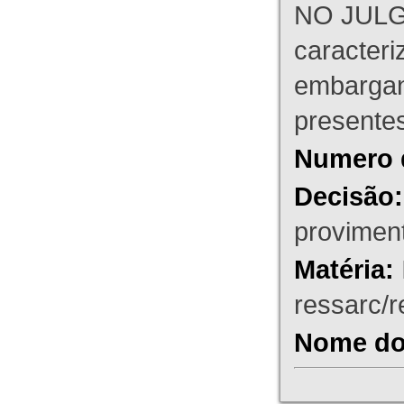
NO JULG
caracteri
embargant
presente
Numero 
Decisão:
proviment
Matéria:
ressarc/re
Nome do 