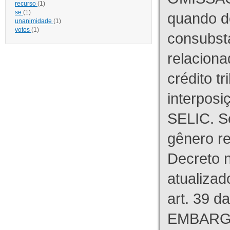
recurso
(1)
se
(1)
quando d
unanimidade
(1)
votos
(1)
consubst
relaciona
crédito tr
interpos
SELIC. S
gênero re
Decreto n
atualizad
art. 39 d
EMBARG