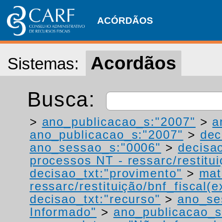
ACÓRDÃOS
Acordãos
Sistemas:
Busca:
>
ano_publicacao_s:"2007"
>
a
ano_publicacao_s:"2007"
>
dec
ano_sessao_s:"0006"
>
decisao
processos NT - ressarc/restituiç
decisao_txt:"provimento"
>
mat
ressarc/restituição/bnf_fiscal(ex
decisao_txt:"recurso"
>
ano_se
Informado"
>
ano_publicacao_s