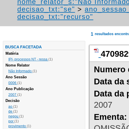
nome_relator_s:"Não Informad
decisao_txt:"se"
>
ano_sessao_
decisao_txt:"recurso"
1
resultados encont
BUSCA FACETADA
470982
Matéria
IPI- processos NT - ressa
(1)
Nome Relator
Numero 
Não Informado
(1)
Ano Sessão
Data da 
0006
(1)
Ano Publicação
Data da 
2007
(1)
Decisão
2007
ao
(1)
de
(1)
Ementa:
negou
(1)
por
(1)
OMISSÃO
provimento
(1)