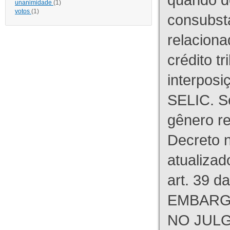
unanimidade
(1)
votos
(1)
consubst
relaciona
crédito tr
interpos
SELIC. S
gênero re
Decreto n
atualizad
art. 39 d
EMBARG
NO JULG