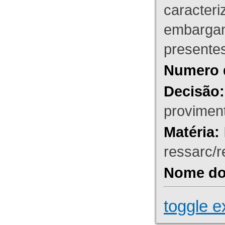
caracteri
embargant
presente
Numero 
Decisão:
proviment
Matéria:
ressarc/re
Nome do 
toggle e