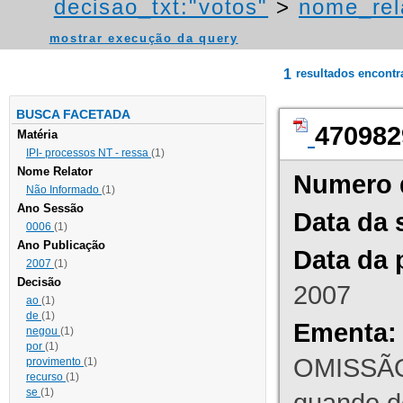
decisao_txt:"votos"
>
nome_rel
mostrar execução da query
1
resultados encont
BUSCA FACETADA
470982
Matéria
IPI- processos NT - ressa
(1)
Nome Relator
Numero 
Não Informado
(1)
Ano Sessão
Data da 
0006
(1)
Ano Publicação
Data da 
2007
(1)
Decisão
2007
ao
(1)
de
(1)
Ementa:
negou
(1)
por
(1)
OMISSÃO
provimento
(1)
recurso
(1)
se
(1)
quando d