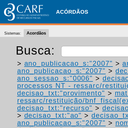
ACÓRDÃOS
Acordãos
Sistemas:
Busca:
>
ano_publicacao_s:"2007"
>
a
ano_publicacao_s:"2007"
>
dec
ano_sessao_s:"0006"
>
decisao
processos NT - ressarc/restituiç
decisao_txt:"provimento"
>
mat
ressarc/restituição/bnf_fiscal(ex
decisao_txt:"recurso"
>
decisao
>
decisao_txt:"ao"
>
decisao_tx
ano_publicacao_s:"2007"
>
nom