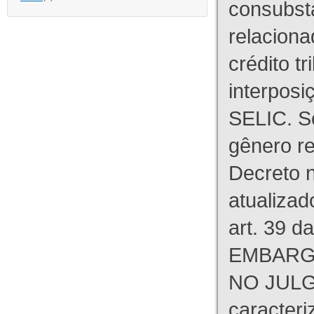
consubst
relaciona
crédito tr
interpos
SELIC. S
gênero re
Decreto n
atualizad
art. 39 d
EMBARG
NO JULG
caracteri