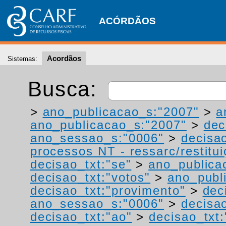
ACÓRDÃOS
Acordãos
Sistemas:
Busca:
>
ano_publicacao_s:"2007"
>
a
ano_publicacao_s:"2007"
>
dec
ano_sessao_s:"0006"
>
decisao
processos NT - ressarc/restituiç
decisao_txt:"se"
>
ano_publica
decisao_txt:"votos"
>
ano_publ
decisao_txt:"provimento"
>
dec
ano_sessao_s:"0006"
>
decisao
decisao_txt:"ao"
>
decisao_txt: