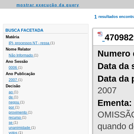
mostrar execução da query
1
resultados encont
BUSCA FACETADA
470982
Matéria
IPI- processos NT - ressa
(1)
Nome Relator
Numero 
Não Informado
(1)
Ano Sessão
Data da 
0006
(1)
Ano Publicação
Data da 
2007
(1)
Decisão
2007
ao
(1)
de
(1)
Ementa:
negou
(1)
por
(1)
OMISSÃO
provimento
(1)
recurso
(1)
se
(1)
quando d
unanimidade
(1)
votos
(1)