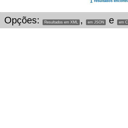
1
resultados encontr
Opções:
,
e
Resultados em XML
em JSON
em 