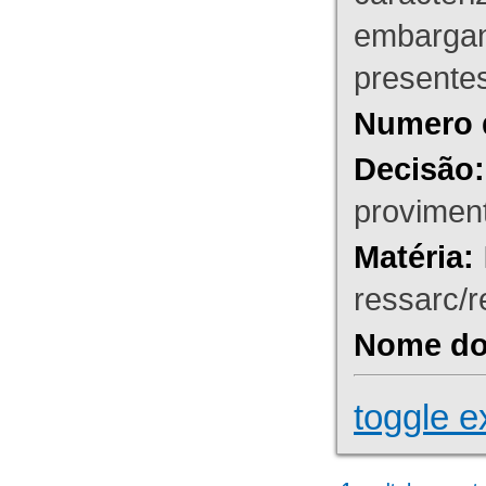
embargant
presente
Numero 
Decisão:
proviment
Matéria:
ressarc/re
Nome do 
toggle e