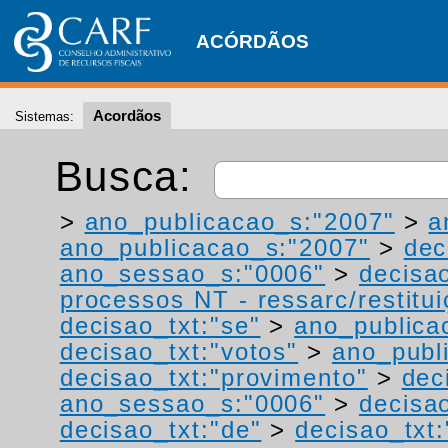
ACÓRDÃOS
Acordãos
Sistemas:
Busca:
>
ano_publicacao_s:"2007"
>
a
ano_publicacao_s:"2007"
>
dec
ano_sessao_s:"0006"
>
decisao
processos NT - ressarc/restituiç
decisao_txt:"se"
>
ano_publica
decisao_txt:"votos"
>
ano_publ
decisao_txt:"provimento"
>
dec
ano_sessao_s:"0006"
>
decisao
decisao_txt:"de"
>
decisao_txt: