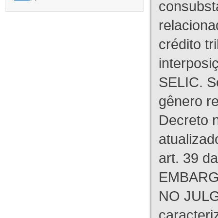
consubst
relaciona
crédito tr
interpos
SELIC. S
gênero re
Decreto n
atualizad
art. 39 d
EMBARG
NO JULG
caracteri