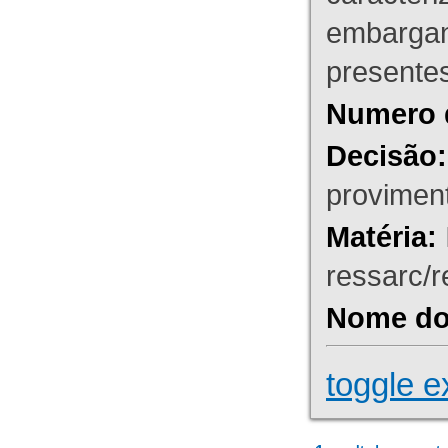
embargant
presente
Numero 
Decisão:
proviment
Matéria:
ressarc/re
Nome do 
toggle e