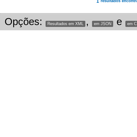
1
resultados encontr
Opções:
,
e
Resultados em XML
em JSON
em 