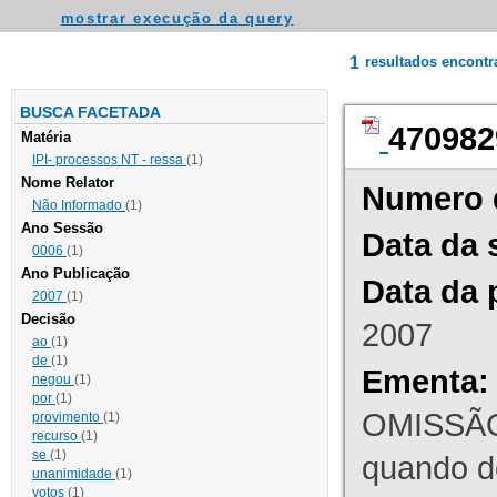
mostrar execução da query
1
resultados encont
BUSCA FACETADA
470982
Matéria
IPI- processos NT - ressa
(1)
Nome Relator
Numero 
Não Informado
(1)
Ano Sessão
Data da 
0006
(1)
Ano Publicação
Data da 
2007
(1)
Decisão
2007
ao
(1)
de
(1)
Ementa:
negou
(1)
por
(1)
OMISSÃO
provimento
(1)
recurso
(1)
se
(1)
quando d
unanimidade
(1)
votos
(1)