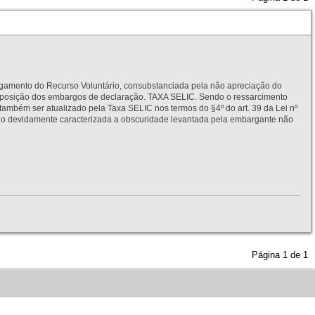
to do Recurso Voluntário, consubstanciada pela não apreciação do
interposição dos embargos de declaração. TAXA SELIC. Sendo o ressarcimento
também ser atualizado pela Taxa SELIC nos termos do §4º do art. 39 da Lei nº
idamente caracterizada a obscuridade levantada pela embargante não
Página
1
de
1