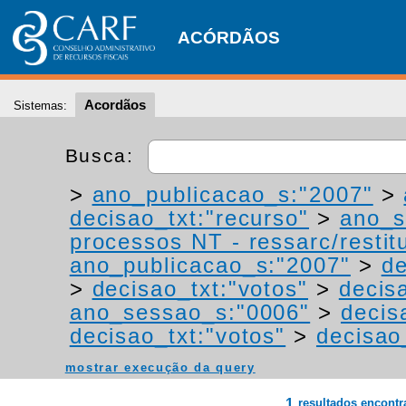
ACÓRDÃOS
Acordãos
Sistemas:
Busca:
>
ano_publicacao_s:"2007"
>
decisao_txt:"recurso"
>
ano_s
processos NT - ressarc/restitu
ano_publicacao_s:"2007"
>
de
>
decisao_txt:"votos"
>
decis
ano_sessao_s:"0006"
>
decis
decisao_txt:"votos"
>
decisao
mostrar execução da query
1
resultados encont