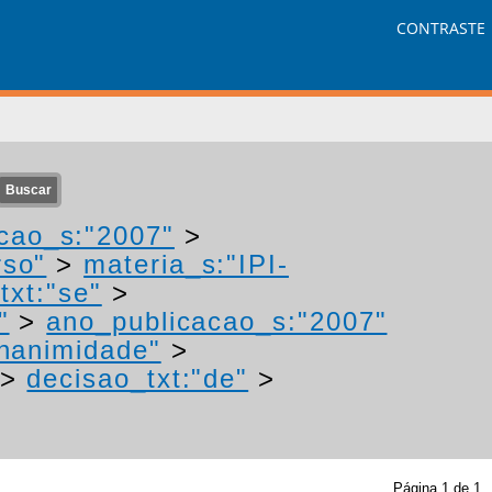
CONTRASTE
cao_s:"2007"
>
rso"
>
materia_s:"IPI-
txt:"se"
>
"
>
ano_publicacao_s:"2007"
unanimidade"
>
>
decisao_txt:"de"
>
Página
1
de
1