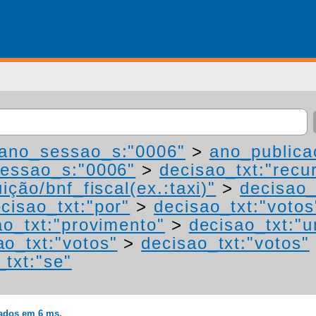
ano_sessao_s:"0006"
>
ano_publica
essao_s:"0006"
>
decisao_txt:"recu
ição/bnf_fiscal(ex.:taxi)"
>
decisao_
cisao_txt:"por"
>
decisao_txt:"votos
ao_txt:"provimento"
>
decisao_txt:"
ao_txt:"votos"
>
decisao_txt:"votos"
_txt:"se"
rados em 6 ms.