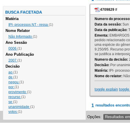
4709829
#
BUSCA FACETADA
Matéria
Numero do processo
Data da sessão:
Sun 
IPI- processos NT - ressa
(1)
Data da publicação:
T
Nome Relator
Ementa:
EMBARGOS DE
Não Informado
(1)
pedido relacionado co
Ano Sessão
uma espécie do gênero
0006
(1)
9.250/95. Recurso p
se justifica a interp
Ano Publicação
Numero da decisão:
2
2007
(1)
Decisão:
Por unanimid
Decisão
Matéria:
IPI- processos
ao
(1)
Nome do relator:
Não 
de
(1)
negou
(1)
por
(1)
toggle explain
toggle 
provimento
(1)
recurso
(1)
se
(1)
1
resultados encontr
unanimidade
(1)
votos
(1)
Opções:
Resultados e