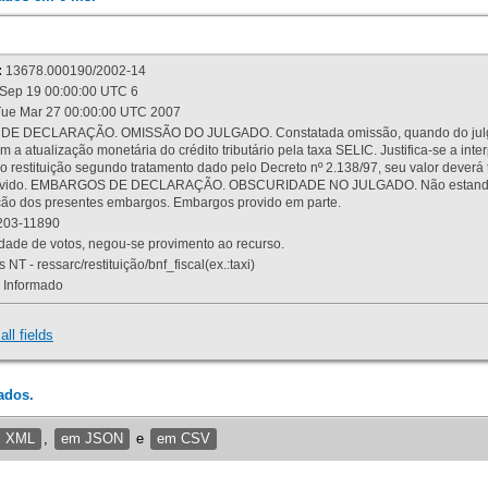
:
13678.000190/2002-14
Sep 19 00:00:00 UTC 6
ue Mar 27 00:00:00 UTC 2007
 DECLARAÇÃO. OMISSÃO DO JULGADO. Constatada omissão, quando do julgamen
m a atualização monetária do crédito tributário pela taxa SELIC. Justifica-se a 
 restituição segundo tratamento dado pelo Decreto nº 2.138/97, seu valor deverá 
rovido. EMBARGOS DE DECLARAÇÃO. OBSCURIDADE NO JULGADO. Não estando dev
osição dos presentes embargos. Embargos provido em parte.
03-11890
ade de votos, negou-se provimento ao recurso.
 NT - ressarc/restituição/bnf_fiscal(ex.:taxi)
Informado
all fields
ados.
m XML
,
em JSON
e
em CSV