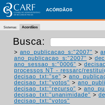
ACÓRDÃOS
Acordãos
Sistemas:
Busca:
>
ano_publicacao_s:"2007"
>
a
ano_publicacao_s:"2007"
>
dec
ano_sessao_s:"0006"
>
decisao
processos NT - ressarc/restituiç
decisao_txt:"se"
>
ano_publica
decisao_txt:"votos"
>
ano_publ
decisao_txt:"recurso"
>
ano_pu
decisao_txt:"unanimidade"
>
de
decisao_txt:"votos"