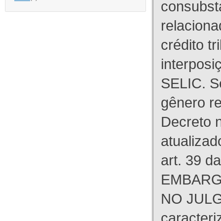
consubst
relaciona
crédito tr
interpos
SELIC. S
gênero re
Decreto n
atualizad
art. 39 d
EMBARG
NO JULG
caracteri