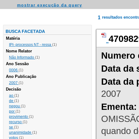
mostrar execução da query
1
resultados encont
BUSCA FACETADA
470982
Matéria
IPI- processos NT - ressa
(1)
Nome Relator
Numero 
Não Informado
(1)
Ano Sessão
Data da 
0006
(1)
Ano Publicação
Data da 
2007
(1)
Decisão
2007
ao
(1)
de
(1)
Ementa:
negou
(1)
por
(1)
OMISSÃO
provimento
(1)
recurso
(1)
se
(1)
quando d
unanimidade
(1)
votos
(1)