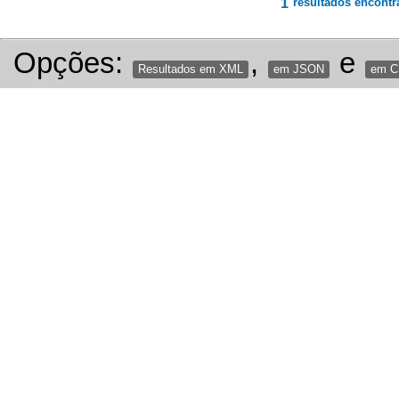
1
resultados encontr
Opções:
,
e
Resultados em XML
em JSON
em 