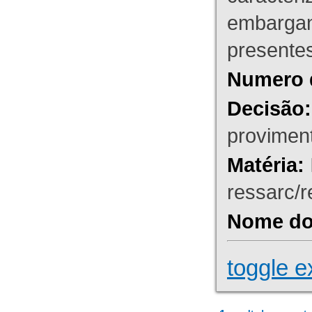
embargant
presente
Numero 
Decisão:
proviment
Matéria:
ressarc/re
Nome do 
toggle e