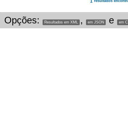
1
resultados encontr
Opções:
,
e
Resultados em XML
em JSON
em 