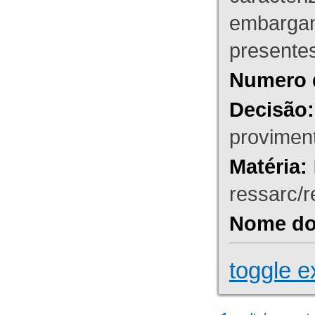
embargant
presente
Numero 
Decisão:
proviment
Matéria:
ressarc/re
Nome do 
toggle e