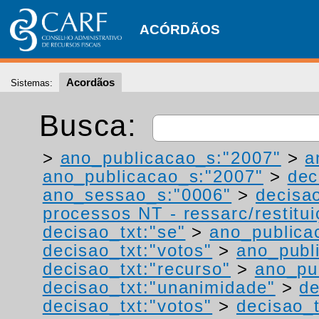
ACÓRDÃOS
Acordãos
Sistemas:
Busca:
>
ano_publicacao_s:"2007"
>
a
ano_publicacao_s:"2007"
>
dec
ano_sessao_s:"0006"
>
decisao
processos NT - ressarc/restituiç
decisao_txt:"se"
>
ano_publica
decisao_txt:"votos"
>
ano_publ
decisao_txt:"recurso"
>
ano_pu
decisao_txt:"unanimidade"
>
de
decisao_txt:"votos"
>
decisao_t