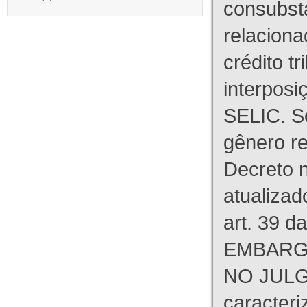
consubst
relaciona
crédito tr
interpos
SELIC. S
gênero re
Decreto n
atualizad
art. 39 d
EMBARG
NO JULG
caracteri