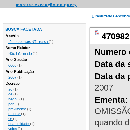
mostrar execução da query
1
resultados encont
BUSCA FACETADA
470982
Matéria
IPI- processos NT - ressa
(1)
Nome Relator
Numero 
Não Informado
(1)
Ano Sessão
Data da 
0006
(1)
Ano Publicação
Data da 
2007
(1)
Decisão
2007
ao
(1)
de
(1)
Ementa:
negou
(1)
por
(1)
OMISSÃO
provimento
(1)
recurso
(1)
se
(1)
quando d
unanimidade
(1)
votos
(1)