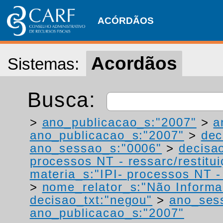
ACÓRDÃOS
Acordãos
Sistemas:
Busca:
>
ano_publicacao_s:"2007"
>
a
ano_publicacao_s:"2007"
>
dec
ano_sessao_s:"0006"
>
decisao
processos NT - ressarc/restituiç
materia_s:"IPI- processos NT - r
>
nome_relator_s:"Não Informa
decisao_txt:"negou"
>
ano_ses
ano_publicacao_s:"2007"