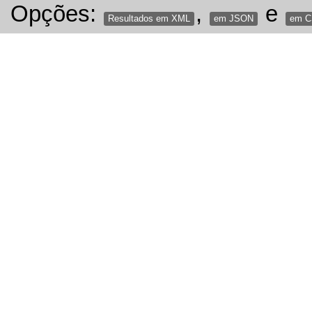
Opções:
,
e
Resultados em XML
em JSON
em 