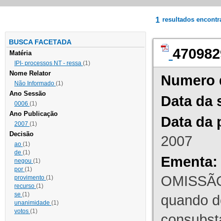
1
resultados encont
BUSCA FACETADA
470982
Matéria
IPI- processos NT - ressa
(1)
Nome Relator
Numero 
Não Informado
(1)
Ano Sessão
Data da 
0006
(1)
Ano Publicação
Data da 
2007
(1)
Decisão
2007
ao
(1)
de
(1)
Ementa:
negou
(1)
por
(1)
OMISSÃO
provimento
(1)
recurso
(1)
se
(1)
quando d
unanimidade
(1)
votos
(1)
consubst