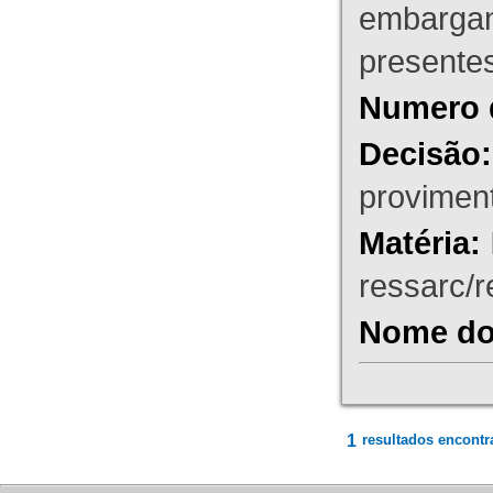
embargant
presente
Numero 
Decisão:
proviment
Matéria:
ressarc/re
Nome do 
1
resultados encontr