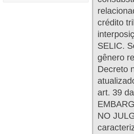
relaciona
crédito tr
interpos
SELIC. S
gênero re
Decreto n
atualizad
art. 39 d
EMBARG
NO JULG
caracteri