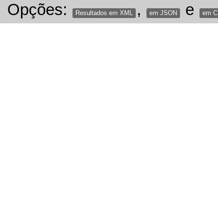
Opções:
,
e
Resultados em XML
em JSON
em 