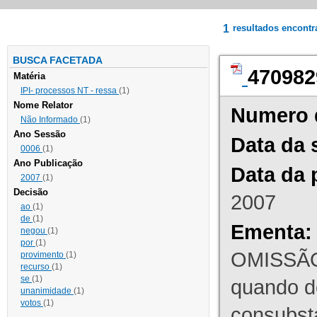
1
resultados encont
BUSCA FACETADA
470982
Matéria
IPI- processos NT - ressa
(1)
Nome Relator
Numero 
Não Informado
(1)
Ano Sessão
Data da 
0006
(1)
Ano Publicação
Data da 
2007
(1)
Decisão
2007
ao
(1)
de
(1)
Ementa:
negou
(1)
por
(1)
OMISSÃO
provimento
(1)
recurso
(1)
se
(1)
quando d
unanimidade
(1)
votos
(1)
consubst