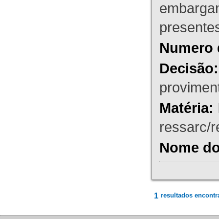
embargant
presente
Numero 
Decisão:
proviment
Matéria:
ressarc/re
Nome do 
1
resultados encontr