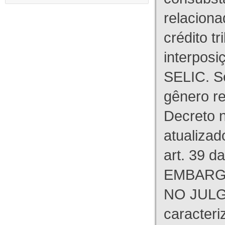
relaciona
crédito tr
interpos
SELIC. S
gênero re
Decreto n
atualizad
art. 39 d
EMBARG
NO JULG
caracteri