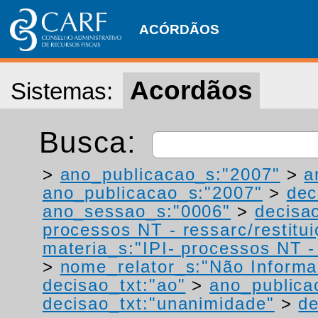
ACÓRDÃOS
Acordãos
Sistemas:
Busca:
>
ano_publicacao_s:"2007"
>
a
ano_publicacao_s:"2007"
>
dec
ano_sessao_s:"0006"
>
decisao
processos NT - ressarc/restituiç
materia_s:"IPI- processos NT - r
>
nome_relator_s:"Não Informa
decisao_txt:"ao"
>
ano_publica
decisao_txt:"unanimidade"
>
de