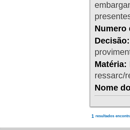
embargant
presente
Numero 
Decisão:
proviment
Matéria:
ressarc/re
Nome do 
1
resultados encontr