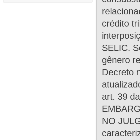
relaciona
crédito tr
interpos
SELIC. S
gênero re
Decreto n
atualizad
art. 39 d
EMBARG
NO JULG
caracteri