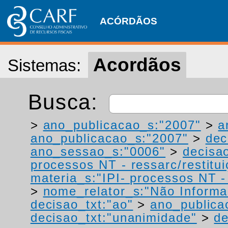
ACÓRDÃOS
Acordãos
Sistemas:
Busca:
>
ano_publicacao_s:"2007"
>
a
ano_publicacao_s:"2007"
>
dec
ano_sessao_s:"0006"
>
decisao
processos NT - ressarc/restituiç
materia_s:"IPI- processos NT - r
>
nome_relator_s:"Não Informa
decisao_txt:"ao"
>
ano_publica
decisao_txt:"unanimidade"
>
de