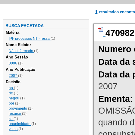
1
resultados encont
BUSCA FACETADA
470982
Matéria
IPI- processos NT - ressa
(1)
Nome Relator
Numero 
Não Informado
(1)
Ano Sessão
Data da 
0006
(1)
Ano Publicação
Data da 
2007
(1)
Decisão
2007
ao
(1)
de
(1)
Ementa:
negou
(1)
por
(1)
OMISSÃO
provimento
(1)
recurso
(1)
se
(1)
quando d
unanimidade
(1)
votos
(1)
consubst