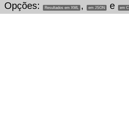
Opções:
,
e
Resultados em XML
em JSON
em 