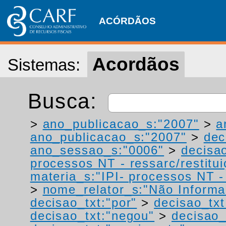
ACÓRDÃOS
Acordãos
Sistemas:
Busca:
>
ano_publicacao_s:"2007"
>
a
ano_publicacao_s:"2007"
>
dec
ano_sessao_s:"0006"
>
decisao
processos NT - ressarc/restituiç
materia_s:"IPI- processos NT - r
>
nome_relator_s:"Não Informa
decisao_txt:"por"
>
decisao_txt
decisao_txt:"negou"
>
decisao_