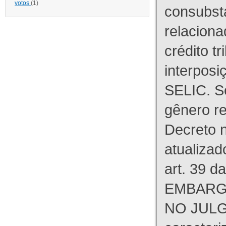
votos
(1)
consubst
relaciona
crédito tr
interpos
SELIC. S
gênero re
Decreto n
atualizad
art. 39 d
EMBARG
NO JULG