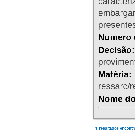
caracteri
embargant
presente
Numero 
Decisão:
proviment
Matéria:
ressarc/re
Nome do 
1
resultados encontr