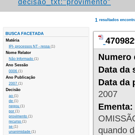
decisao_txt:"provimento"
1
resultados encont
BUSCA FACETADA
470982
Matéria
IPI- processos NT - ressa
(1)
Nome Relator
Numero 
Não Informado
(1)
Ano Sessão
Data da 
0006
(1)
Ano Publicação
Data da 
2007
(1)
Decisão
2007
ao
(1)
de
(1)
Ementa:
negou
(1)
por
(1)
OMISSÃO
provimento
(1)
recurso
(1)
se
(1)
quando d
unanimidade
(1)